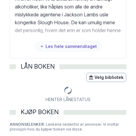
alkoholiker, like håpløs som alle de andre
mislykkede agentene i Jackson Lambs usle
kongerike Slough House. De kan umulig mene
det personlig, hvem det enn er som holder henne
fanget. Det må handle om Slough House. Mest
sannsynlig handler det om Jackson Lamb. Og si
Les hele sammendraget
hva du vil om Lamb - han er ikke av dem som lar
en av sine egne i stikken. Han er til og med en du
LÅN BOKEN
kan betro livet ditt til... Kidnappingen er bare
toppen av isfjellet. Det vet Jackson Lamb. «Den
Velg bibliotek
moderne spionmesteren» Ole Jacob Hoel,
Adresseavisen (Terningkast 5) «Le Carrés
HENTER LÅNESTATUS
arvtager? Bøkene er stinne av det vi før kalte
vidd, humoren upåklagelig britisk. Alt uten at
KJØP BOKEN
spenningsnivået noen gang lider. (...) Språklig er
ANNONSELENKER:
bøkene en fest, den norske oversettelsen ved
Lenkene nedenfor er annonser. Vi mottar
provisjon hvis du kjøper boken via disse.
Inge Ulrik Gundersen ser riktig god ut, den også.