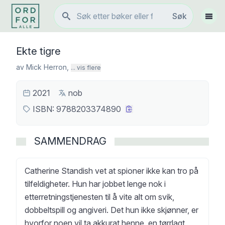
Søk
Søk
Vis 
Ekte tigre
av
Mick Herron
,
... vis flere
2021
nob
ISBN:
9788203374890
SAMMENDRAG
Catherine Standish vet at spioner ikke kan tro på
tilfeldigheter. Hun har jobbet lenge nok i
etterretningstjenesten til å vite alt om svik,
dobbeltspill og angiveri. Det hun ikke skjønner, er
hvorfor noen vil ta akkurat henne, en tørrlagt