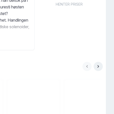
 han deltok på i
HENTER PRISER
uresti høsten
ktet?
ghet. Handlingen
diske solenoider,
ere. Romanen er
n, som
an har et
ttere, som flere
våre - fjerne -