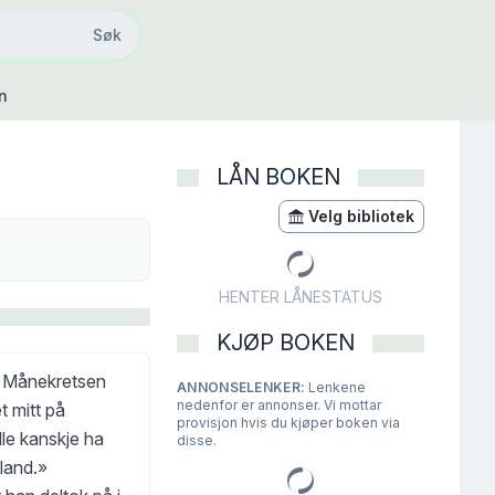
Søk
Søk
n
LÅN BOKEN
Velg bibliotek
HENTER LÅNESTATUS
KJØP BOKEN
t i Månekretsen
ANNONSELENKER:
Lenkene
nedenfor er annonser. Vi mottar
t mitt på
provisjon hvis du kjøper boken via
le kanskje ha
disse.
 land.»