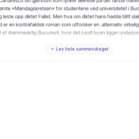
Cartarescu slo gjennom som lyriker allerede på det første møtet
ømte «Mandagskretsen» for studentene ved universitetet i Buc
 leste opp diktet Fallet. Men hva om diktet hans hadde blitt sla
 er en kontrafaktisk roman som utforsker en .alternativ virkeli
til et drømmeaktig Bucuresti, hvor det rundt byen ligger underjor
stor en i midten, som kan få mennesker og alt annet til å levit
som et manuskript av en som ikke ble forfatter. Hovedpersone
Les hele sammendraget
ser på en barneskole, fremstår som en variant av Cartarescu. H
t forhold til jobben og ser etter en vei ut av verdenen vi lever i.
 er et enestående litterært verk fra en av vår tids største forfa
ar vært både på bokmesser, litteraturfestivaler og lanseringer i 
 land.