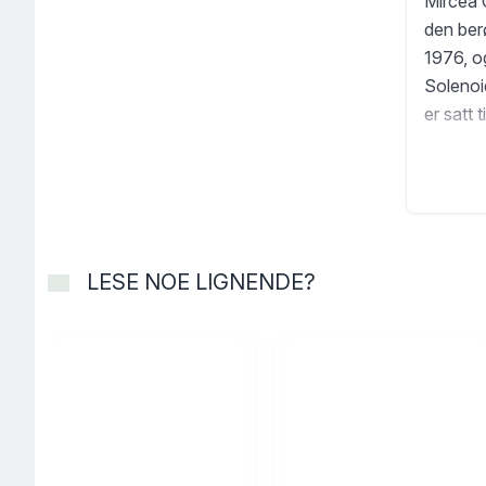
Mircea 
den ber
1976, og
Solenoid
er satt 
med en 
formet 
undervi
anstreng
Solenoid
LESE NOE LIGNENDE?
ganger h
nordiske