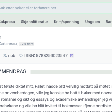
Sakprosa
Skjønnlitteratur
Krim/spenning
Ungdom
Bar
d
Cartarescu
,
... vis flere
nob
ISBN:
9788256023547
MMENDRAG
t første diktet mitt, Fallet, hadde blitt velvillig mottatt på møte
rne novemberdagen, ville jeg kanskje ha hatt ti bøker med navne
 romaner og dikt og essays og akademiske avhandlinger, jeg vil
ærebøkene og ville ha blitt invitert til bokmesser i fjerne nordiske