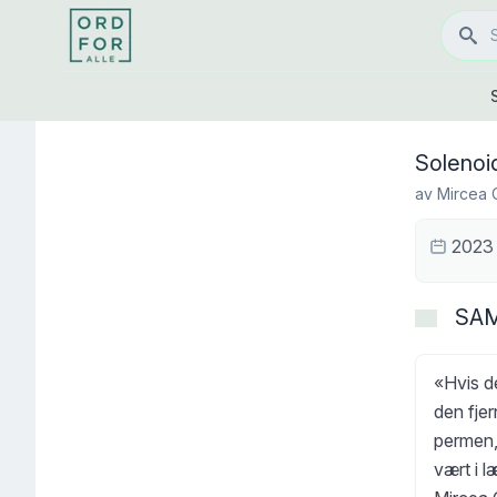
Solenoi
av
Mircea 
2023
SA
«Hvis de
den fje
permen,
vært i l