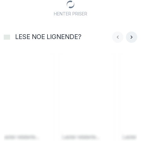
HENTER PRISER
LESE NOE LIGNENDE?
Laster relaterte...
Laster relaterte...
Laster re