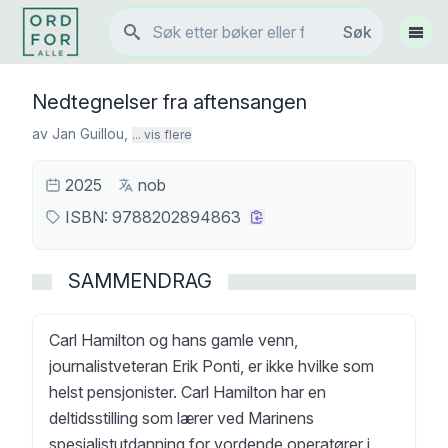
Søk
Søk
Vis 
Nedtegnelser fra aftensangen
av
Jan Guillou
,
... vis flere
2025
nob
ISBN:
9788202894863
SAMMENDRAG
Carl Hamilton og hans gamle venn,
journalistveteran Erik Ponti, er ikke hvilke som
helst pensjonister. Carl Hamilton har en
deltidsstilling som lærer ved Marinens
spesialistutdanning for vordende operatører i