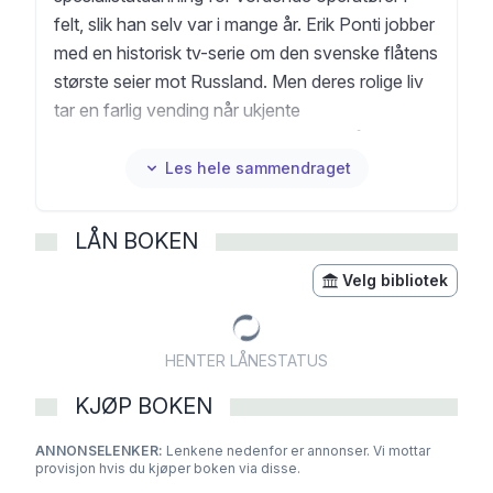
felt, slik han selv var i mange år. Erik Ponti jobber
med en historisk tv-serie om den svenske flåtens
største seier mot Russland. Men deres rolige liv
tar en farlig vending når ukjente
høyreekstremister ikke bare begynner å true
kvinnelige journalister, men også Erik Ponti. De
Les hele sammendraget
to vennene innleder en katt og mus-jakt med en
fiende de seriøst har undervurdert, nettverket
LÅN BOKEN
Facklan. Det som i utgangspunktet virket som en
leken øvelse for Hamilton og Ponti, fører til
Velg bibliotek
konfrontasjon der volden snart eskalerer til et
nivå ingen kunne ha forutsett. Nedtegnelser fra
HENTER LÅNESTATUS
aftensangen er den tredje delen i den populære
Hamilton & Ponti-romanserien, med to kjente
KJØP BOKEN
karakterer som utgjør et team med uovertruffen
ANNONSELENKER:
kunnskap og intellektuell kapasitet.
Lenkene nedenfor er annonser. Vi mottar
provisjon hvis du kjøper boken via disse.