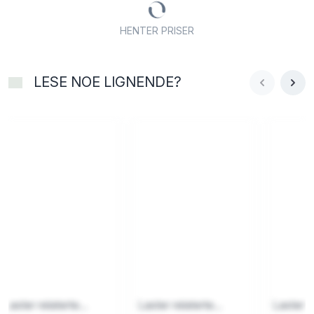
HENTER PRISER
LESE NOE LIGNENDE?
Laster relaterte...
Laster relaterte...
Laster re