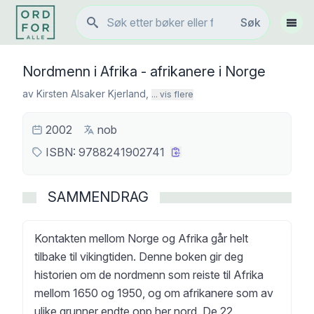
Søk
Søk
Vis 
Nordmenn i Afrika - afrikanere i Norge
av
Kirsten Alsaker Kjerland
,
... vis flere
2002
nob
ISBN:
9788241902741
SAMMENDRAG
Kontakten mellom Norge og Afrika går helt
tilbake til vikingtiden. Denne boken gir deg
historien om de nordmenn som reiste til Afrika
mellom 1650 og 1950, og om afrikanere som av
ulike grunner endte opp her nord. De 22