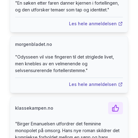
"
En søken etter faren danner kjernen i fortellingen,
og den utforsker temaer som tap og identitet.
"
Les hele anmeldelsen
morgenbladet.no
"
Odysseen vil vise fingeren til det striglede livet,
men knebles av en velmenende og
selvsensurerende fortellerstemme.
"
Les hele anmeldelsen
klassekampen.no
"
Birger Emanuelsen utfordrer det feminine
monopolet på omsorg. Hans nye roman skildrer det
komplekse forholdet mellom en sønn og hans