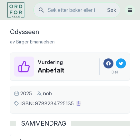
Søk
Søk
Vis 
Odysseen
av
Birger Emanuelsen
Vurdering
Anbefalt
Del
2025
nob
ISBN:
9788234725135
SAMMENDRAG