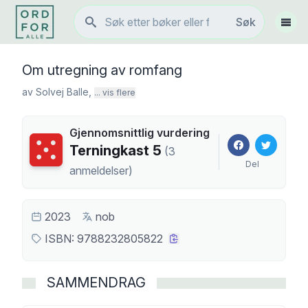
Søk
Søk
Vis 
Om utregning av romfang
av
Solvej Balle
,
... vis flere
Gjennomsnittlig vurdering
Terningkast
5
Terningkast
5
(
3
Del
anmeldelser
)
2023
nob
ISBN:
9788232805822
SAMMENDRAG