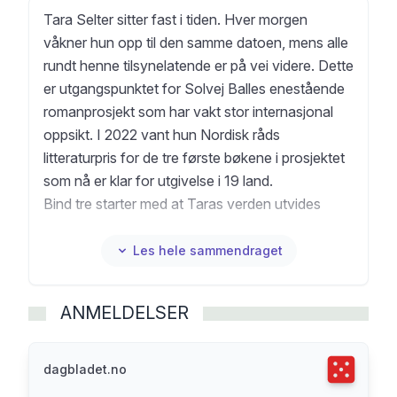
Tara Selter sitter fast i tiden. Hver morgen
våkner hun opp til den samme datoen, mens alle
rundt henne tilsynelatende er på vei videre. Dette
er utgangspunktet for Solvej Balles enestående
romanprosjekt som har vakt stor internasjonal
oppsikt. I 2022 vant hun Nordisk råds
litteraturpris for de tre første bøkene i prosjektet
som nå er klar for utgivelse i 19 land.
Bind tre starter med at Taras verden utvides
radikalt. Etter over 1100 dager i ensomhet er hun
plutselig del av et fellesskap.
Les hele sammendraget
ANMELDELSER
Terningka
dagbladet.no