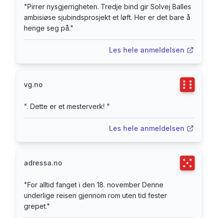
"
Pirrer nysgjerrigheten. Tredje bind gir Solvej Balles
ambisiøse sjubindsprosjekt et løft. Her er det bare å
henge seg på.
"
Les hele anmeldelsen
Terningka
vg.no
"
. Dette er et mesterverk!
"
Les hele anmeldelsen
Terningka
adressa.no
"
For alltid fanget i den 18. november Denne
underlige reisen gjennom rom uten tid fester
grepet.
"