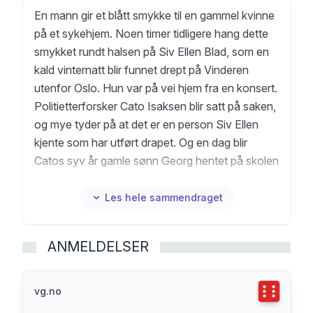
En mann gir et blått smykke til en gammel kvinne
på et sykehjem. Noen timer tidligere hang dette
smykket rundt halsen på Siv Ellen Blad, som en
kald vinternatt blir funnet drept på Vinderen
utenfor Oslo. Hun var på vei hjem fra en konsert.
Politietterforsker Cato Isaksen blir satt på saken,
og mye tyder på at det er en person Siv Ellen
kjente som har utført drapet. Og en dag blir
Catos syv år gamle sønn Georg hentet på skolen
av en fremmed mann som gir ham is og kjører
rundt med ham før han leveres tilbake.
Les hele sammendraget
I denne femte romanen om Cato Isaksen tar
saken en dramatisk vending når morderen legger
ANMELDELSER
etterforskeren for hat, og på sin uhyggelige og
utspekulerte måte invaderer familielivet hans.
Men hvorfor ble Siv Ellen Blad drept? Og hva har
Terningka
vg.no
det blå smykket med saken å gjøre?