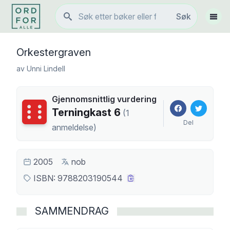
Søk
Søk
Vis 
Orkestergraven
av
Unni Lindell
Gjennomsnittlig vurdering
Terningkast
6
Terningkast
6
(
1
Del
anmeldelse
)
2005
nob
ISBN:
9788203190544
SAMMENDRAG