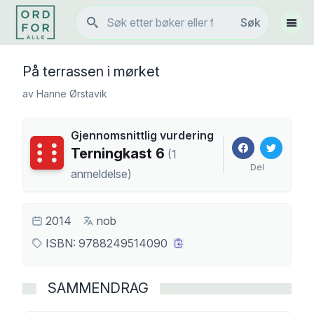
Søk
Søk
Vis 
På terrassen i mørket
av
Hanne Ørstavik
Gjennomsnittlig vurdering
Terningkast
6
Terningkast
6
(
1
Del
anmeldelse
)
2014
nob
ISBN:
9788249514090
SAMMENDRAG