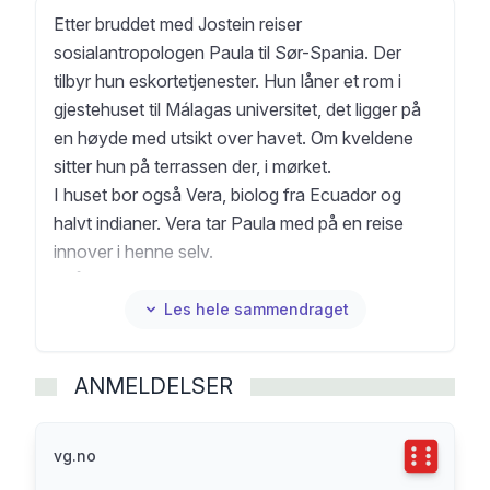
Etter bruddet med Jostein reiser
sosialantropologen Paula til Sør-Spania. Der
tilbyr hun eskortetjenester. Hun låner et rom i
gjestehuset til Málagas universitet, det ligger på
en høyde med utsikt over havet. Om kveldene
sitter hun på terrassen der, i mørket.
I huset bor også Vera, biolog fra Ecuador og
halvt indianer. Vera tar Paula med på en reise
innover i henne selv.
"På terrassen i mørket" er en roman hvor dyrene
og de indre bildene blir levende. Margaret Mead
Les hele sammendraget
og Gregory Bateson, barndom og forlatthet og
lengselen etter nærhet og å dele et liv veves i
ANMELDELSER
hverandre, og romanen undersøker hvordan
seksualiteten er forbundet med dette. På
terrassen i mørket handler om sorg, om å bli
Terningka
vg.no
knust, og om å heles igjen.