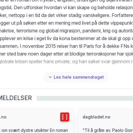
ngstid. Den utforsker hvordan vi kan skape og beholde relasjone
r, nettopp i en tid da det virker stadig vanskeligere. Forfatter
gger ut på søken etter en mening med livet på dette vippepunkte
akrise, terrorisme og global migrasjon, pandemi, krig og autori
pplever en krise i eget liv da kona bestemmer at de skal gi o
 sammen. I november 2015 reiser han til Paris for å dekke FNs 
er sted bare noen dager etter at blodige terroraksjoner har sjo
obale krisen speiler hans private, og han søker svar gjennom re
 byer, og samvær med en rekke personer som kretser rundt ha
 fysiker, en klimatolog som spesialiserer seg på skyer, en repor
Les hele sammendraget
på flyktningeleirer, en prest som tror han har funnet kvinnen i si
jenlevende ofrene for atombombene i Hiroshima og Nagasaki. T
MELDELSER
ig som den er universell, en mesterlig roman om vår samtid og n
iden – den vi frykter og den vi ønsker oss, den vi ikke vil få og
re. Romanen er en påminnelse om at vi alle kan finne vårt Tasm
Terningkast
6
.no
dagbladet.no
en kanskje kan skapes, en trygg havn i en truende verden. Paol
 om svært dystre utsikter En roman
"
Til å gråte av. Paolo Gi
keren med doktorgrad i partikkelfysikk som fikk en verdenssu