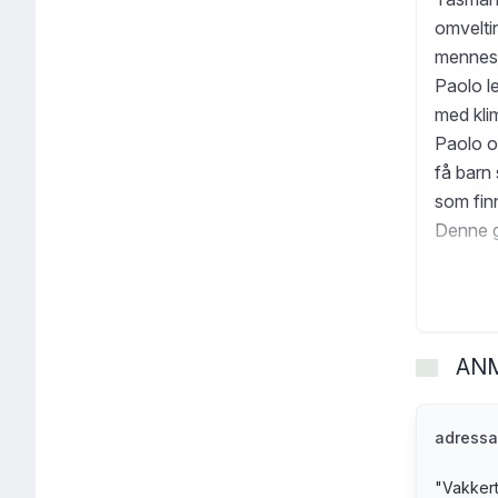
omvelti
menneske
Paolo le
med klim
Paolo o
få barn
som finn
Denne gl
land og
fryktløs
ekspert 
av de g
AN
personl
om fremt
kan end
adressa
fremtid
"
Vakkert
akademi