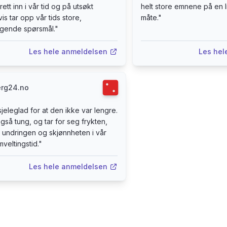
ett inn i vår tid og på utsøkt
helt store emnene på en l
rfatter med debuten Primtallenes ensomhet. Den kom ut i 20
 vis tar opp vår tids store,
måte.
"
r 26 år, og solgte over en million eksemplarer verden over. Me
gende spørsmål.
"
et formidabelt comeback som romanforfatter. Boka ble kåret til
og er under oversettelse til 35 språk.
Les hele anmeldelsen
Les hel
Terningkast
2
rg24.no
jeleglad for at den ikke var lengre.
gså tung, og tar for seg frykten,
 undringen og skjønnheten i vår
veltingstid.
"
Les hele anmeldelsen