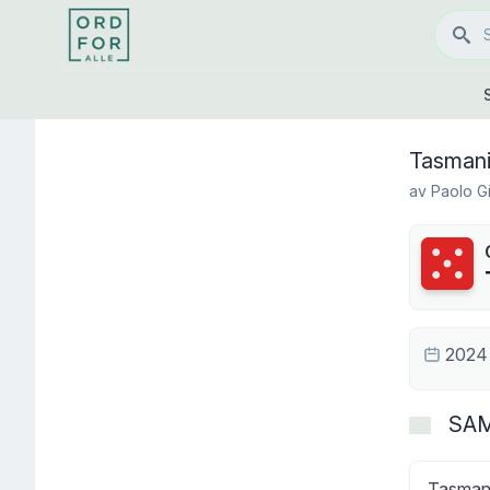
Tasman
av
Paolo G
Terning
2024
SA
Tasmani