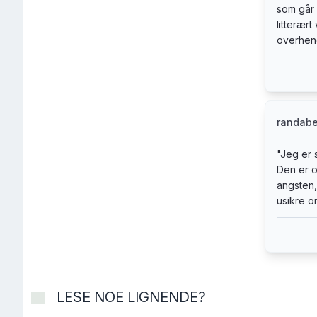
som går r
romanfo
litterært
bare va
overhen
han nå 
Italia, 
randabe
"
Jeg er s
Den er o
angsten,
usikre om
LESE NOE LIGNENDE?