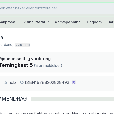
Sakprosa
Skjønnlitteratur
Krim/spenning
Ungdom
Bar
ia
iordano
,
... vis flere
kast
Gjennomsnittlig vurdering
5
Terningkast
5
(
3
anmeldelser
)
nob
ISBN:
9788202828493
MMENDRAG
a er en roman om frykten, angsten, undringen og skjønnheten i