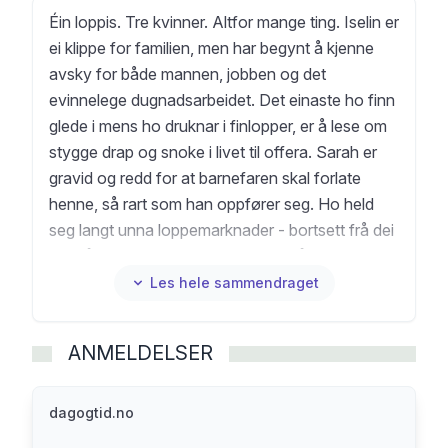
Éin loppis. Tre kvinner. Altfor mange ting. Iselin er
ei klippe for familien, men har begynt å kjenne
avsky for både mannen, jobben og det
evinnelege dugnadsarbeidet. Det einaste ho finn
glede i mens ho druknar i finlopper, er å lese om
stygge drap og snoke i livet til offera. Sarah er
gravid og redd for at barnefaren skal forlate
henne, så rart som han oppfører seg. Ho held
seg langt unna loppemarknader - bortsett frå dei
ho må rykke ut til som ambulansesjåfør. Berit er i
sorg etter at kjærasten døydde. For å prøve å
Les hele sammendraget
dempe saknet jaktar ho på brukte skattar, og
kvar fredag går ho til grava med kaffi på termos
ANMELDELSER
og stadig nye porselenskoppar. Pent porselen er
ein roman om å vere lykkeleg åleine og einsam
saman med andre. Om å miste, men også om å
dagogtid.no
finne igjen. «Pent porselen er en stødig og