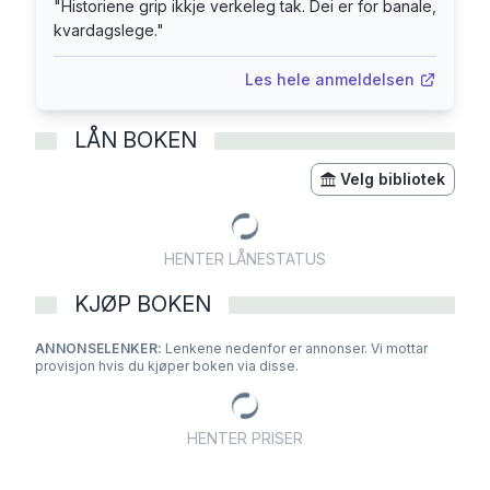
"
Historiene grip ikkje verkeleg tak. Dei er for banale,
innsiktsfull roman for lesere som søker
kvardagslege.
"
karakterdrevne fortellinger med dybde og varme.
Fuglehaug skriver med en rytme og visuell
Les hele anmeldelsen
klarhet som gjør at det til tider føles som å lese
en film ...» Maren Dahl Keller, Bok365
LÅN BOKEN
Velg bibliotek
HENTER LÅNESTATUS
KJØP BOKEN
ANNONSELENKER:
Lenkene nedenfor er annonser. Vi mottar
provisjon hvis du kjøper boken via disse.
HENTER PRISER