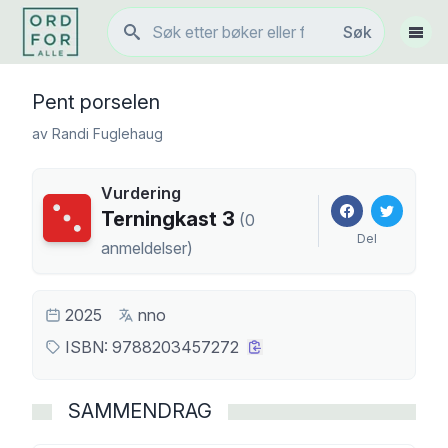
Søk
Søk
Vis 
Pent porselen
av
Randi Fuglehaug
Vurdering
Terningkast
3
Terningkast
3
(
0
Del
anmeldelser
)
2025
nno
ISBN:
9788203457272
SAMMENDRAG