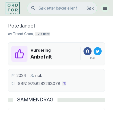
Søk
Søk
Vis 
Potetlandet
av
Trond Gram
,
... vis flere
Vurdering
Anbefalt
Del
2024
nob
ISBN:
9788282263078
SAMMENDRAG