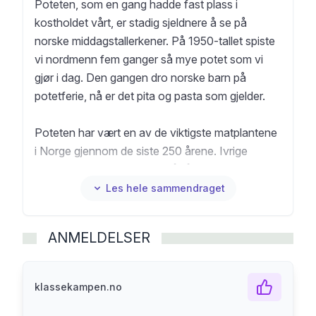
Poteten, som en gang hadde fast plass i
kostholdet vårt, er stadig sjeldnere å se på
norske middagstallerkener. På 1950-tallet spiste
vi nordmenn fem ganger så mye potet som vi
gjør i dag. Den gangen dro norske barn på
potetferie, nå er det pita og pasta som gjelder.
Poteten har vært en av de viktigste matplantene
i Norge gjennom de siste 250 årene. Ivrige
potetprester misjonerte for å få en skeptisk, men
sulten befolkning til å dyrke den lille knollen, og
Les hele sammendraget
den ble avgjørende for å holde liv i både
husmenn og arbeidere. Men ikke bare bedre
ANMELDELSER
folkehelse, også spritproduksjon og fyll fulgte
med poteten. Historien om poteten handler om
matauk og landbruk, om folkevekst og
klassekampen.no
bosettingsmønstre, om industri og næringsliv, om