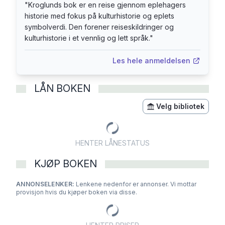
kultur, politikk og tradisjon.
"
Kroglunds bok er en reise gjennom eplehagers
historie med fokus på kulturhistorie og eplets
«Pottitland» sier vi gjerne når vi snakker
symbolverdi. Den forener reiseskildringer og
kulturhistorie i et vennlig og lett språk.
"
nedsettende om Norge. Poteten er et nasjonalt
symbol, på godt og vondt, og den har bidratt til å
Les hele anmeldelsen
forme landet vårt. Forfatter Trond Gram forteller
her en engasjerende og original norgeshistorie.
LÅN BOKEN
Velg bibliotek
HENTER LÅNESTATUS
KJØP BOKEN
ANNONSELENKER:
Lenkene nedenfor er annonser. Vi mottar
provisjon hvis du kjøper boken via disse.