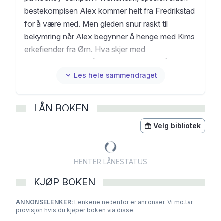
bestekompisen Alex kommer helt fra Fredrikstad
for å være med. Men gleden snur raskt til
bekymring når Alex begynner å henge med Kims
erkefiender fra Ørn. Hva skjer med
bestevennskapet når lojaliteten settes på prøve?
Og hvorfor sender Mia, som egentlig er kjæreste
Les hele sammendraget
med erkefienden Arnt, mystiske smil i Kims
retning? Mellom harde hockeytaklinger,
LÅN BOKEN
cupkamper og et forestående skoleball, blir
vintercampen langt mer dramatisk enn Kim
Velg bibliotek
hadde forestilt seg. Dette er den etterlengtede
oppfølgeren i Puck off!-serien som har tatt
HENTER LÅNESTATUS
norske hockeyentusiaster med storm. En
fartsfylt roman for lesere mellom 9-12 år som
KJØP BOKEN
kombinerer spenningen ved ishockey med
ANNONSELENKER:
utfordringene ved vennskap, rivalisering og de
Lenkene nedenfor er annonser. Vi mottar
provisjon hvis du kjøper boken via disse.
første forelskelsene. Perfekt for unge lesere