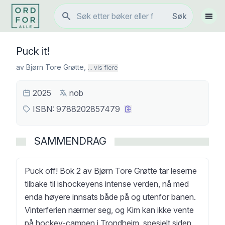
Søk
Søk
Vis 
Puck it!
av
Bjørn Tore Grøtte
,
... vis flere
2025
nob
ISBN:
9788202857479
SAMMENDRAG
Puck off! Bok 2 av Bjørn Tore Grøtte tar leserne
tilbake til ishockeyens intense verden, nå med
enda høyere innsats både på og utenfor banen.
Vinterferien nærmer seg, og Kim kan ikke vente
på hockey-campen i Trondheim, spesielt siden