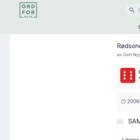
Rødson
av
Gert Ny
Terning
2006
SA
I denne