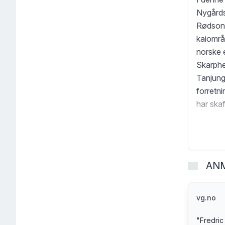
Nygårds
Rødsone
kaiområ
norske 
Skarphed
Tanjung 
forretn
har ska
despera
seg sagb
hemmeli
år siden
AN
vg.no
"
Fredric