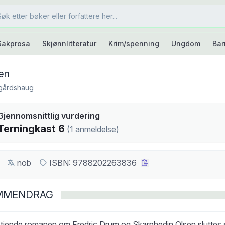
Sakprosa
Skjønnlitteratur
Krim/spenning
Ungdom
Bar
en
gårdshaug
kast
Gjennomsnittlig vurdering
6
Terningkast
6
(
1
anmeldelse
)
nob
ISBN:
9788202263836
MMENDRAG
 tiende romanen om Fredric Drum og Skarphedin Olsen sluttes s