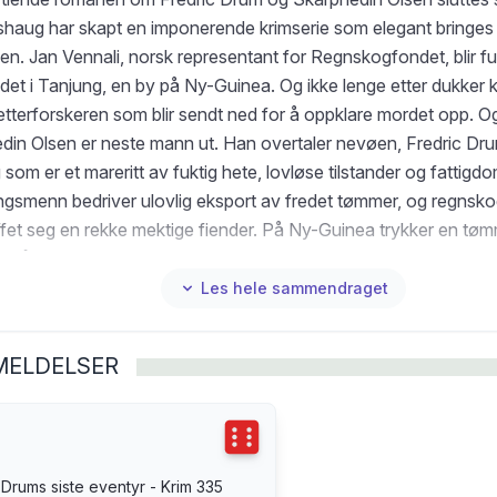
haug har skapt en imponerende krimserie som elegant bringes 
n. Jan Vennali, norsk representant for Regnskogfondet, blir fu
det i Tanjung, en by på Ny-Guinea. Og ikke lenge etter dukker k
etterforskeren som blir sendt ned for å oppklare mordet opp. O
in Olsen er neste mann ut. Han overtaler nevøen, Fredric Drum, t
som er et mareritt av fuktig hete, lovløse tilstander og fattigd
ingsmenn bedriver ulovlig eksport av fredet tømmer, og regnsko
ffet seg en rekke mektige fiender. På Ny-Guinea trykker en tø
t på nødknappen idet han ser et menneske festet til en tømm
ladet. Arrangerte villsvinkamper skal få fatale følger. Og det v
Les hele sammendraget
ghetsfulle jungel at Fredrics oldefar, Skarphedins bestefar, fo
.
MELDELSER
Terningkast
6
 Drums siste eventyr - Krim 335