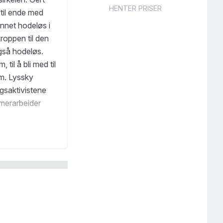
HENTER PRISER
til ende med
nnet hodeløs i
roppen til den
gså hodeløs.
il å bli med til
om. Lyssky
gsaktivistene
mmerarbeider
erstokk nærme
ar i Ny-Guineas
rsvant for mange