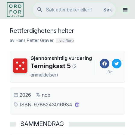
Søk
Søk
Vis 
Rettferdighetens helter
av
Hans Petter Graver
,
... vis flere
Gjennomsnittlig vurdering
Terningkast
5
Terningkast
5
(
2
Del
anmeldelser
)
2026
nob
ISBN:
9788243016934
SAMMENDRAG