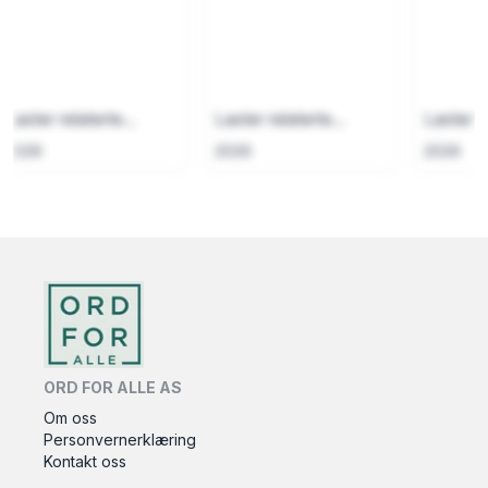
Laster relaterte...
Laster relaterte...
Laster re
2026
2026
2026
ORD FOR ALLE AS
Om oss
Personvernerklæring
Kontakt oss