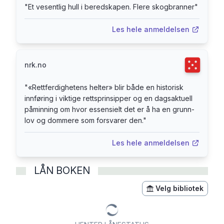
"
Et vesentlig hull i beredskapen. Flere skogbranner
"
urettferdighet kan bekjempes: Modige dommere,
byråkrater, politikere og vanlige folk har gjennom
Les hele anmeldelsen
tidene forsvart loven og sørget for at
rettferdigheten vant frem.Boka er illustrert av
Kristian Krohg-Sørensen.
Terningka
nrk.no
"
«Rettferdighetens helter» blir både en historisk
innføring i viktige retts­prinsipper og en dags­aktuell
påminning om hvor essensielt det er å ha en grunn­
lov og dommere som forsvarer den.
"
Les hele anmeldelsen
LÅN BOKEN
Velg bibliotek