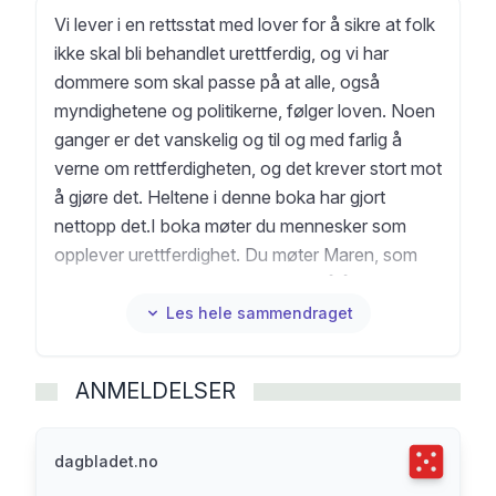
Vi lever i en rettsstat med lover for å sikre at folk
ikke skal bli behandlet urettferdig, og vi har
dommere som skal passe på at alle, også
myndighetene og politikerne, følger loven. Noen
ganger er det vanskelig og til og med farlig å
verne om rettferdigheten, og det krever stort mot
å gjøre det. Heltene i denne boka har gjort
nettopp det.I boka møter du mennesker som
opplever urettferdighet. Du møter Maren, som
satt i et kaldt fangehull og ventet på å bli brent
som heks i 1700-tallets Norge. Du møter ni
Les hele sammendraget
svarte gutter som sloss for livet da dommere og
folk flest ville dømme dem til døden for en
ANMELDELSER
voldtekt de ikke hadde begått. Du møter de 76
barna fra Guatemala som ble brutalt revet ut av
barnehjemmene de bodde i, for å bli kastet ut av
Terningka
dagbladet.no
USA.Men fortellingene tenner håp om at