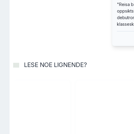
"
Reisa b
oppsikts
debutrom
klasseski
LESE NOE LIGNENDE?