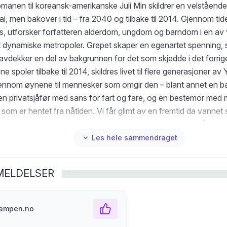
anen til koreansk-amerikanske Juli Min skildrer en velstående 
i, men bakover i tid – fra 2040 og tilbake til 2014. Gjennom ti
s, utforsker forfatteren alderdom, ungdom og barndom i en av 
 dynamiske metropoler. Grepet skaper en egenartet spenning, 
 avdekker en del av bakgrunnen for det som skjedde i det forrige
e spoler tilbake til 2014, skildres livet til flere generasjoner av
ennom øynene til mennesker som omgir den – blant annet en ba
en privatsjåfør med sans for fart og fare, og en bestemor med 
 som er hentet fra nåtiden. Vi får glimt av en fremtid da vannet 
ende apokalypse virker nærere. Shanghailendinger byr på en ut
, samliv og den lagdelte opplevelsen av tid i revers – samt et
Les hele sammendraget
ghai, den kanskje største og mest kosmopolitiske byen i verde
MELDELSER
kampen.no