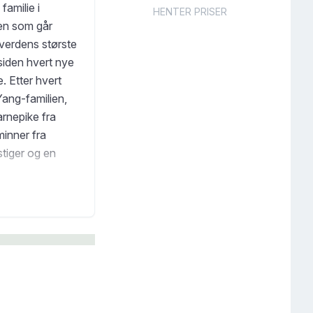
familie i
HENTER PRISER
den som går
verdens største
siden hvert nye
. Etter hvert
 Yang-familien,
rnepike fra
minner fra
stiger og en
forskning av
 spennende bilde
n