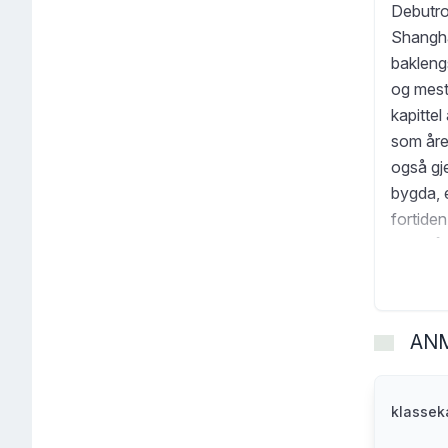
Debutrom
Shangha
bakleng
og mest
kapittel
som åren
også gj
bygda, 
fortiden
forestå
ekteskap
av Shan
AN
klasse