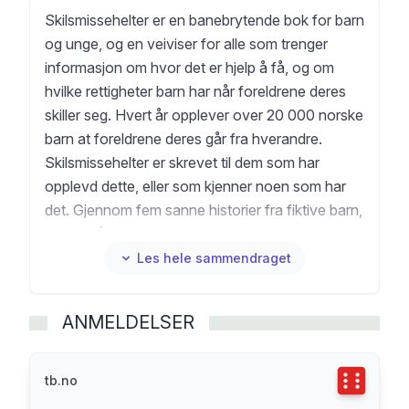
Skilsmissehelter er en banebrytende bok for barn
og unge, og en veiviser for alle som trenger
informasjon om hvor det er hjelp å få, og om
hvilke rettigheter barn har når foreldrene deres
skiller seg. Hvert år opplever over 20 000 norske
barn at foreldrene deres går fra hverandre.
Skilsmissehelter er skrevet til dem som har
opplevd dette, eller som kjenner noen som har
det. Gjennom fem sanne historier fra fiktive barn,
ekspertråd fra kompetente fagfolk og et
barnepanel bestående av barn og unge av skilte
Les hele sammendraget
foreldre, får leseren i tillegg til veiledning
forhåpentligvis også troen på at ting blir bedre.
ANMELDELSER
Terningka
tb.no