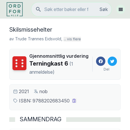
Søk
Søk
Vis 
Skilsmissehelter
av
Trude Trønnes Eidsvold
,
... vis flere
Gjennomsnittlig vurdering
Terningkast
6
Terningkast
6
(
1
Del
anmeldelse
)
2021
nob
ISBN:
9788202683450
SAMMENDRAG