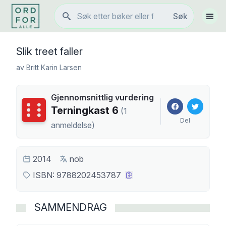
Søk
Søk
Vis 
Slik treet faller
av
Britt Karin Larsen
Gjennomsnittlig vurdering
Terningkast
6
Terningkast
6
(
1
Del
anmeldelse
)
2014
nob
ISBN:
9788202453787
SAMMENDRAG