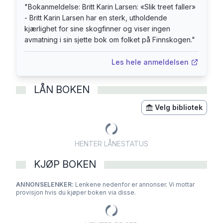
"
Bokanmeldelse: Britt Karin Larsen: «Slik treet faller»
bedre da brorparten av dem blir kommunister og
- Britt Karin Larsen har en sterk, utholdende
derfor også ofte nektes arbeid.
kjærlighet for sine skogfinner og viser ingen
avmatning i sin sjette bok om folket på Finnskogen.
"
Les hele anmeldelsen
LÅN BOKEN
Velg bibliotek
HENTER LÅNESTATUS
KJØP BOKEN
ANNONSELENKER:
Lenkene nedenfor er annonser. Vi mottar
provisjon hvis du kjøper boken via disse.