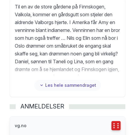
Til en av de store gårdene på Finnskogen,
Valkola, kommer en gårdsgutt som stjeler den
aldrende Valborgs hjerte. I Amerika får Amy en
venninne blant indianerne. Venninnen har en bror
som hun også treffer … Nils og Elin som nå bor i
Oslo drømmer om småbruket de engang skal
skaffe seg, kan drømmen noen gang bli virkelig?
Daniel, sønnen til Taneli og Lina, som en gang
drømte om å se hjemlandet og Finnskogen igjen,
blir syk om bord på Amerikabåten. Gudsdrengen
venter fremdeles på at Karin med den vakre
Les hele sammendraget
stemmen også skal komme hjem fra Amerika. I
denne sjette romanen om folket på Finnskogen
ANMELDELSER
beveger historien seg opp mot andre
verdenskrig, og klasseforskjellene har ikke blitt
mindre. Mange av de som vokser opp på
Terningka
vg.no
Finnskogen lever i fattigdom og det blir ikke