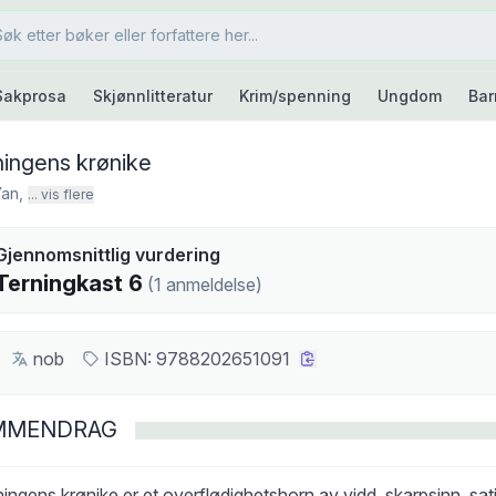
Sakprosa
Skjønnlitteratur
Krim/spenning
Ungdom
Bar
ingens krønike
Yan
,
... vis flere
kast
Gjennomsnittlig vurdering
6
Terningkast
6
(
1
anmeldelse
)
nob
ISBN:
9788202651091
MMENDRAG
ngens krønike er et overflødighetshorn av vidd, skarpsinn, sati