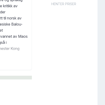
HENTER PRISER
 kritikk av
nder
t til norsk av
nesiske Balou-
et
jølvannet av Maos
gså i
mester Kong
å være et
e metropol med 20
e spranget –
lle sin historie,
kk, natur, logikk
skjer, i dagens
ne kinesiske
 feirede og mest
ønike skrevet et