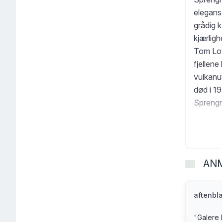
elegans
grådig 
kjærligh
Tom Loth
fjellene
vulkanut
død i 19
Sprengn
Minglian
anonymt
millione
Sprengni
AN
tilsides
... Anne
Kina. H
aftenbl
virkeli
"
Galere b
forbudt