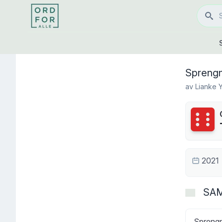
Sprengn
av
Lianke 
Terning
2021
SA
Sprengni