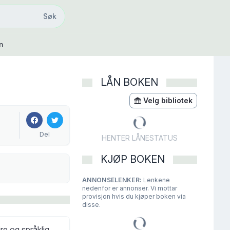
Søk
Søk
n
LÅN BOKEN
Velg bibliotek
Del
HENTER LÅNESTATUS
KJØP BOKEN
ANNONSELENKER:
Lenkene
nedenfor er annonser. Vi mottar
provisjon hvis du kjøper boken via
disse.
re og språklig