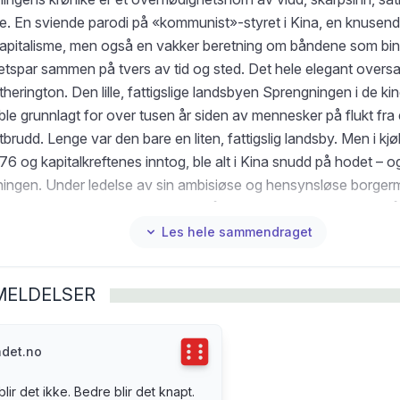
e. En sviende parodi på «kommunist»-styret i Kina, en knusende
kapitalisme, men også en vakker beretning om båndene som bi
etspar sammen på tvers av tid og sted. Det hele elegant oversat
erington. Den lille, fattigslige landsbyen Sprengningen i de ki
 ble grunnlagt for over tusen år siden av mennesker på flukt fra 
brudd. Lenge var den bare en liten, fattigslig landsby. Men i k
76 og kapitalkreftenes inntog, ble alt i Kina snudd på hodet – o
ingen. Under ledelse av sin ambisiøse og hensynsløse borger
g og hans familie tar landsbyen på svært kort tid spranget fra 
 tilholdssted for noen få hundre bønder, til å bli en pulserend
Les hele sammendraget
r innbyggere og egen internasjonal flyplass. Skildringen av dett
ngens krønike – tar seg friheter, for å si det forsiktig. For å forte
MELDELSER
etter forfatteren uten videre alminnelige forestillinger om tid, fysi
rledes kan han ikke gjengi en virkelighet der slike sprang faktisk 
ans roman er på mange måter en litterær versjon av den moder
Terningkast
6
adet.no
gheten. Mytisk realisme, som han sier. Yan Lianke – «Kinas mest
lir det ikke. Bedre blir det knapt.
e forfatter», ifølge Financial Times – har med Sprengningens kr