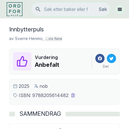
Søk
Søk
Vis 
Innbytterpuls
av
Sverre Henmo
,
... vis flere
Vurdering
Anbefalt
Del
2025
nob
ISBN:
9788205614482
SAMMENDRAG