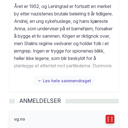
Året er 1952, og Leningrad er fortsatt en merket
by etter nazistenes brutale beleiring ti år tidligere.
Andrej, en ung sykehuslege, og hans kjæreste
Anna, som underviser på et barnehjem, forsøker
å bygge et liv sammen. Krigen er riktignok over,
men Stalins regime vedvarer og holder folk i et
jerngrep. Ingen er trygge for spionenes blikk,
heller ikke legene, som blir beskyldt for å
planlegge et attentat mot partilederne. Dunmore
har skrevet et inntagende og skremmende
portrett av livet i etterkrigs-Sovjet, som viser oss
Les hele sammendraget
helt vanlige menneskers kamp mot vold og
terror. Sviket er en selvstendig oppfølger til
ANMELDELSER
Dunmores bok Beleiringen, som ble nominert til
Whitbread Novel Award og Orange Prize for
Fiction da den utkom.
Terningka
vg.no