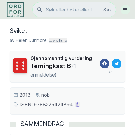
Søk
Søk
Vis 
Sviket
av
Helen Dunmore
,
... vis flere
Gjennomsnittlig vurdering
Terningkast
6
Terningkast
6
(
1
Del
anmeldelse
)
2013
nob
ISBN:
9788275474894
SAMMENDRAG