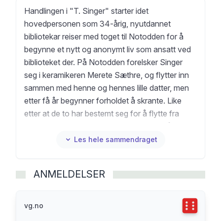
Handlingen i "T. Singer" starter idet
hovedpersonen som 34-årig, nyutdannet
bibliotekar reiser med toget til Notodden for å
begynne et nytt og anonymt liv som ansatt ved
biblioteket der. På Notodden forelsker Singer
seg i keramikeren Merete Sæthre, og flytter inn
sammen med henne og hennes lille datter, men
etter få år begynner forholdet å skrante. Like
etter at de to har bestemt seg for å flytte fra
hverandre, skjer det en ulykke som skal få
avgjørende betydning for Singers videre liv.
Les hele sammendraget
Fortelleren i "T. Singer" sier selv at romanen som
helhet ikke er en lystig bok; i partier er den
ANMELDELSER
imidlertid preget av et dikterisk overskudd som
gjør humoren fremtredende. Samtidig bidrar
fortelleren her til å gjøre boken mer eksplisitt
Terningka
vg.no
eksistensiell enn Solstads tidligere romaner.