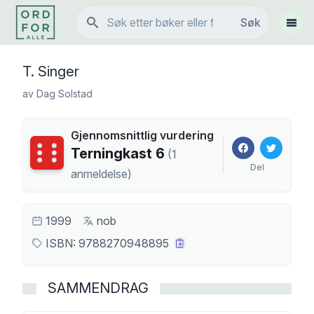
Søk
Søk
Vis 
T. Singer
av
Dag Solstad
Gjennomsnittlig vurdering
Terningkast
6
Terningkast
6
(
1
Del
anmeldelse
)
1999
nob
ISBN:
9788270948895
SAMMENDRAG