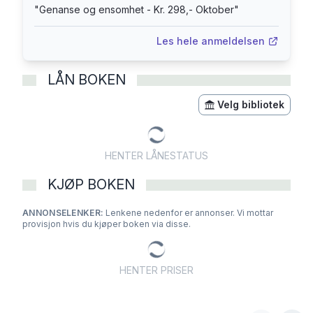
"
Genanse og ensomhet - Kr. 298,- Oktober
"
For "T. Singer" mottok Dag Solstad
Kritikerprisen for tredje gang.
Les hele anmeldelsen
LÅN BOKEN
Velg bibliotek
HENTER LÅNESTATUS
KJØP BOKEN
ANNONSELENKER:
Lenkene nedenfor er annonser. Vi mottar
provisjon hvis du kjøper boken via disse.
HENTER PRISER