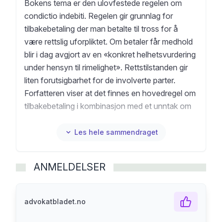
Bokens tema er den ulovfestede regelen om
condictio indebiti. Regelen gir grunnlag for
tilbakebetaling der man betalte til tross for å
være rettslig uforpliktet. Om betaler får medhold
blir i dag avgjort av en «konkret helhetsvurdering
under hensyn til rimelighet». Rettstilstanden gir
liten forutsigbarhet for de involverte parter.
Forfatteren viser at det finnes en hovedregel om
tilbakebetaling i kombinasjon med et unntak om
oppgjør for godtroende mottaker. Hovedregelen
bygger på tre rettsfakta kjent som
Les hele sammendraget
«betingelsene» for condictio indebiti, mens den
«konkrete helhetsvurderingen» er unntaket fra
ANMELDELSER
dette utgangspunktet. I boken påvises det videre
at helhetsvurderingen er mer stringent enn hittil
antatt. Det finnes en indre systematikk hvor
advokatbladet.no
momentene som avveies kan deles i tre