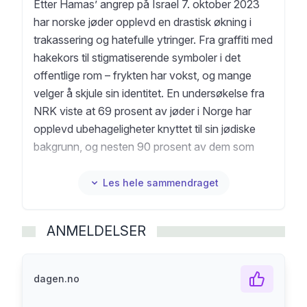
Etter Hamas’ angrep på Israel 7. oktober 2023
har norske jøder opplevd en drastisk økning i
trakassering og hatefulle ytringer. Fra graffiti med
hakekors til stigmatiserende symboler i det
offentlige rom – frykten har vokst, og mange
velger å skjule sin identitet. En undersøkelse fra
NRK viste at 69 prosent av jøder i Norge har
opplevd ubehageligheter knyttet til sin jødiske
bakgrunn, og nesten 90 prosent av dem som
bærer synlige jødiske symboler, har blitt mer
forsiktige.I Frykt og stillhet deler norske jøder
Les hele sammendraget
sine erfaringer og forteller gjennom sterke
personlige beretninger hvordan det er å være
ANMELDELSER
jødisk i Norge i dag – i en tid preget av frykt,
isolasjon og sviktende støtte fra myndighetene.
Dette er en viktig bok om den økende
dagen.no
antisemittismen i Norge og hvordan vi som