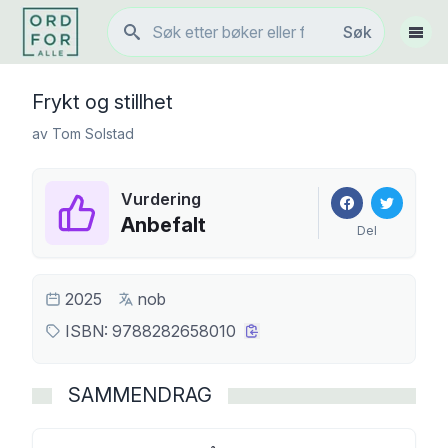
Søk
Søk
Vis 
Frykt og stillhet
av
Tom Solstad
Vurdering
Anbefalt
Del
2025
nob
ISBN:
9788282658010
SAMMENDRAG