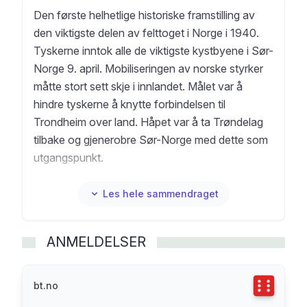
Den første helhetlige historiske framstilling av
den viktigste delen av felttoget i Norge i 1940.
Tyskerne inntok alle de viktigste kystbyene i Sør-
Norge 9. april. Mobiliseringen av norske styrker
måtte stort sett skje i innlandet. Målet var å
hindre tyskerne å knytte forbindelsen til
Trondheim over land. Håpet var å ta Trøndelag
tilbake og gjenerobre Sør-Norge med dette som
utgangspunkt.
Tilbaketoget fra Oslo og nordover involverte
også britiske militære, konge og kronprins,
Les hele sammendraget
regjering, utenlandske legasjoner, deler av
sentraladministrasjonen og vokterne av Norges
ANMELDELSER
Banks gullbeholdning.
I denne boken får leseren innblikk i hvordan
felttoget artet seg, og hvordan det ble opplevd
Terningka
bt.no
av de som deltok. Felttoget settes også inn i en