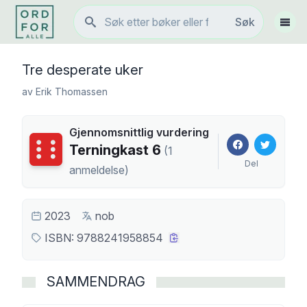
Søk
Søk
Vis 
Tre desperate uker
av
Erik Thomassen
Gjennomsnittlig vurdering
Terningkast
6
Terningkast
6
(
1
Del
anmeldelse
)
2023
nob
ISBN:
9788241958854
SAMMENDRAG