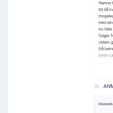
Nanna W
tid då k
mogeleg
med ein
ho fekk 
fylgjer
vidare 
frå berr
jorda ru
og bren
spor ett
mellom 
og pion
AN
klasse