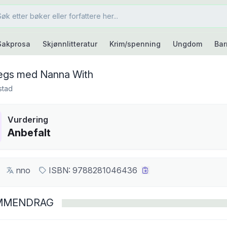
Sakprosa
Skjønnlitteratur
Krim/spenning
Ungdom
Bar
egs med Nanna With
stad
Vurdering
Anbefalt
nno
ISBN:
9788281046436
MMENDRAG