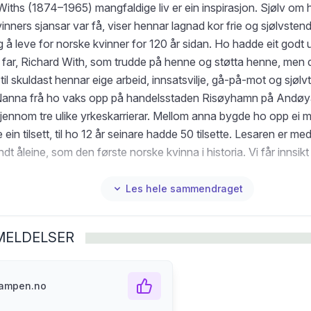
iths (1874–1965) mangfaldige liv er ein inspirasjon. Sjølv om h
vinners sjansar var få, viser hennar lagnad kor frie og sjølvstend
 å leve for norske kvinner for 120 år sidan. Ho hadde eit godt
 far, Richard With, som trudde på henne og støtta henne, men 
til skuldast hennar eige arbeid, innsatsvilje, gå-på-mot og sjølvti
 Nanna frå ho vaks opp på handelsstaden Risøyhamn på Andøy
gjennom tre ulike yrkeskarrierar. Mellom anna bygde ho opp ei
e ein tilsett, til ho 12 år seinare hadde 50 tilsette. Lesaren er m
ndt åleine, som den første norske kvinna i historia. Vi får innsikt
nande samfunnsengasjement som kosta kamp og mot, og som 
er seg. Aud Farstad er historikar og forfattar. Ho har skrive ma
Les hele sammendraget
anna «På død og liv. Distriktsjordmødrenes historie» og «Amand
er».
MELDELSER
kampen.no