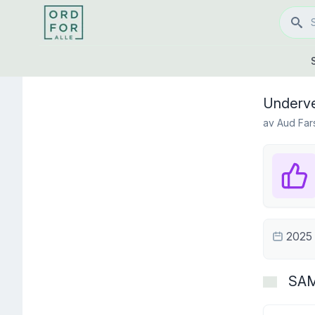
Underv
av
Aud Far
2025
SA