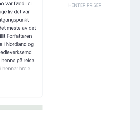
o var fødd i ei
HENTER PRISER
ige liv det var
 utgangspunkt
det meste av det
llit.Forfattaren
a i Nordland og
 medieverksemd
ed henne på reisa
 i hennar breie
sette varige
nge bøker,
a – journalist