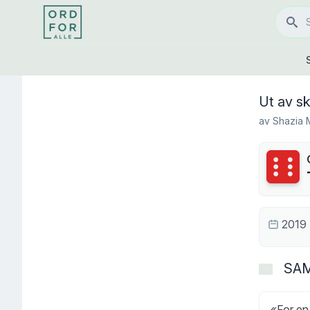
Ut av s
av
Shazia 
Terning
2019
SA
«For en 