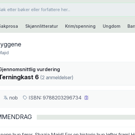
Sakprosa
Skjønnlitteratur
Krim/spenning
Ungdom
Bar
kyggene
Majid
kast
Gjennomsnittlig vurdering
6
Terningkast
6
(
2
anmeldelser
)
nob
ISBN:
9788203296734
MMENDRAG
penn hun fører, Shazia Majid! For en historie hun løfter fram! He