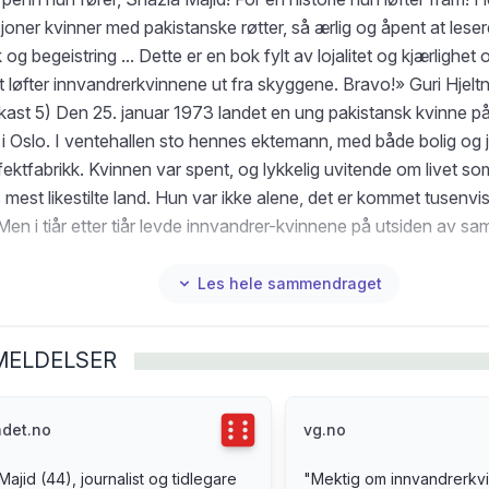
oner kvinner med pakistanske røtter, så ærlig og åpent at leser
 og begeistring ... Dette er en bok fylt av lojalitet og kjærlighet
vt løfter innvandrerkvinnene ut fra skyggene. Bravo!» Guri Hjelt
gkast 5) Den 25. januar 1973 landet en ung pakistansk kvinne 
s i Oslo. I ventehallen sto hennes ektemann, med både bolig og
ektfabrikk. Kvinnen var spent, og lykkelig uvitende om livet so
mest likestilte land. Hun var ikke alene, det er kommet tusenvi
en i tiår etter tiår levde innvandrer-kvinnene på utsiden av sa
mt og glemt. Likevel har de oppfostret en generasjon med døtr
at og glasstak. Den unge kvinnen som kom til Norge for snart fe
Les hele sammendraget
ed tiden bli mor til fem jenter. En av dem er VGs profilerte ko
som har skrevet denne boken. Hva har kvinnene vunnet, og hva 
MELDELSER
llingen om en blind flekk i norsk historie. Det er kvinnenes fortell
arkatet. «Som etnisk nordmann frå Jæren er eg sjølvsagt ein out
eg å vurdera kor objektiv og representativ Shazia Majid er. Men
Terningkast
6
adet.no
vg.no
ha lese ei bok som til dei grader har gitt meg kjensla av å ha fåt
Majid (44), journalist og tidlegare
"
Mektig om innvandrerkv
nsyn i livet som innvandrar i Norge. I tillegg er boka drivande g