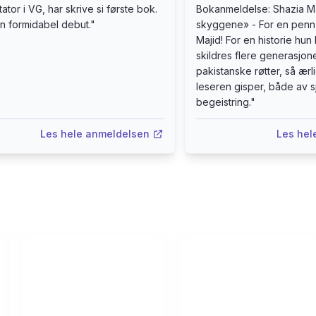
tor i VG, har skrive si første bok.
Bokanmeldelse: Shazia Ma
tterære kvalitetar. Skildringane av Oslo kan beint fram gjera deg
in formidabel debut.
"
skyggene» - For en penn 
land, Stavanger Aftenblad (terningkast 6) «Banebrytende om
Majid! For en historie hun 
erkvinner. Shazia Majids bok må leses av alle som vil forstå vårt
skildres flere generasjon
 Marius Wulfsberg, Dagbladet (terningkast 5)
pakistanske røtter, så ærl
leseren gisper, både av 
begeistring.
"
Les hele anmeldelsen
Les hel