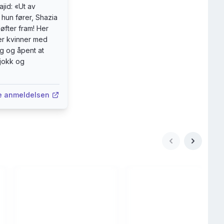
jid: «Ut av
 glad i byen.»
hun fører, Shazia
løfter fram! Her
 flerkulturelle
er kvinner med
ig og åpent at
sjokk og
e anmeldelsen