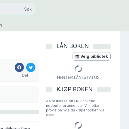
Søk
Søk
n
LÅN BOKEN
Velg bibliotek
Del
HENTER LÅNESTATUS
KJØP BOKEN
ANNONSELENKER:
Lenkene
nedenfor er annonser. Vi mottar
provisjon hvis du kjøper boken via
disse.
r skildres flere