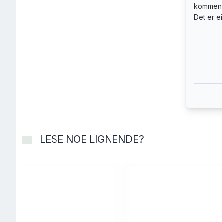
kommenta
skjønnli
Det er e
Tom Het
innvandr
Norge.»
LESE NOE LIGNENDE?