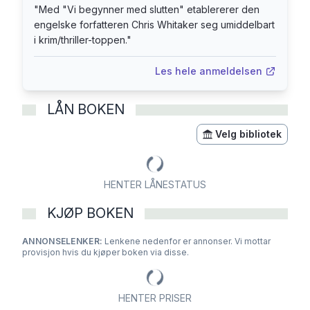
"
Med "Vi begynner med slutten" etablererer den
kjærlighetshistorie - på så mange plan, som gjør
engelske forfatteren Chris Whitaker seg umiddelbart
dette til en strålende roman på mange nivå.»
i krim/thriller-toppen.
"
[Terningkast 6] Tor Hammerø, Nettavisen
« Usedvanlig god ... en gråtevakker,
Les hele anmeldelsen
fascinerende og mangefasettert pageturner.»
[Terningkast 5] Cathrine Krøger, Dagbladet
LÅN BOKEN
«Du kan bare glede deg.» [Terningkast 5]
Velg bibliotek
Steinar Brandslet, Stavanger Aftenblad
«Et mesterverk.» Sunday Express
«En rørende, drivende historie.» The New York
HENTER LÅNESTATUS
Times Book Review
«Oppslukende, pulserende spenning.» O, The
KJØP BOKEN
Oprah Magazine
ANNONSELENKER:
Lenkene nedenfor er annonser. Vi mottar
provisjon hvis du kjøper boken via disse.
HENTER PRISER