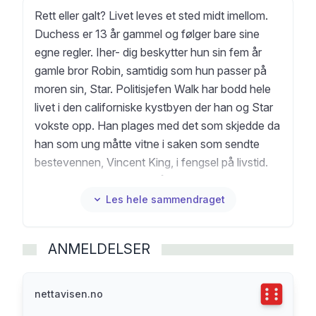
Rett eller galt? Livet leves et sted midt imellom.
Duchess er 13 år gammel og følger bare sine
egne regler. Iher- dig beskytter hun sin fem år
gamle bror Robin, samtidig som hun passer på
moren sin, Star. Politisjefen Walk har bodd hele
livet i den californiske kystbyen der han og Star
vokste opp. Han plages med det som skjedde da
han som ung måtte vitne i saken som sendte
bestevennen, Vincent King, i fengsel på livstid.
Walk gjør alt han kan for å beskytte Star,
Duchess og Robin. Men er det nok? Nå, 30 år
Les hele sammendraget
senere, slipper Vincent ut av fengsel. Men hva er
det egentlig som venter ham på utsiden? Vi
ANMELDELSER
begynner med slutten er en roman helt utenom
det vanlige om to typer familier - de vi fødes inn
i, og de vi selv skaper.
Terningka
nettavisen.no
«(...) ei fantastisk, troverdig, men likevel utrolig