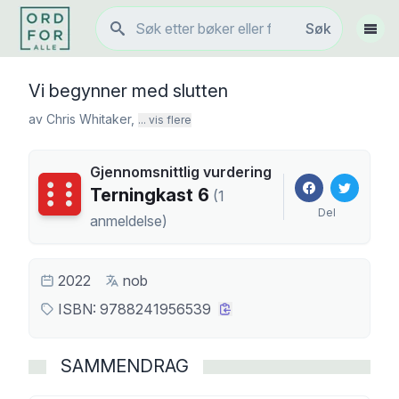
Søk
Søk
Vis 
Vi begynner med slutten
av
Chris Whitaker
,
... vis flere
Gjennomsnittlig vurdering
Terningkast
6
Terningkast
6
(
1
Del
anmeldelse
)
2022
nob
ISBN:
9788241956539
SAMMENDRAG