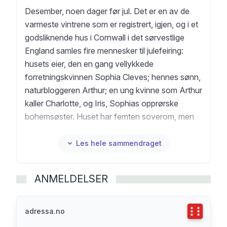
Desember, noen dager før jul. Det er en av de
varmeste vintrene som er registrert, igjen, og i et
godsliknende hus i Cornwall i det sørvestlige
England samles fire mennesker til julefeiring:
husets eier, den en gang vellykkede
forretningskvinnen Sophia Cleves; hennes sønn,
naturbloggeren Arthur; en ung kvinne som Arthur
kaller Charlotte, og Iris, Sophias opprørske
bohemsøster. Huset har femten soverom, men
er det plass til alle?
"Vinter" er Ali Smiths skarpe og kloke protest
Les hele sammendraget
mot en stadig mer avgrenset og lukket verden.
Hvem som får bli og hvem som må ut, er høyst
ANMELDELSER
usikkert, og Smith skriver bitende om gjerder og
murer, aksjoner og maktmisbruk, men også
engasjert og empatisk om en slags familie som
Terningka
adressa.no
må finne sammen fordi det tross alt er jul.