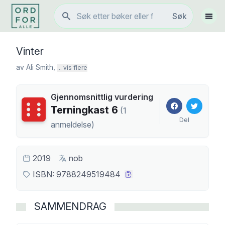
Søk
Søk
Vis 
Vinter
av
Ali Smith
,
... vis flere
Gjennomsnittlig vurdering
Terningkast
6
Terningkast
6
(
1
Del
anmeldelse
)
2019
nob
ISBN:
9788249519484
SAMMENDRAG