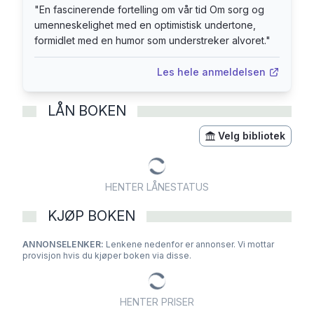
"
En fascinerende fortelling om vår tid Om sorg og
"Vinter" er andre bind i en planlagt kvartett om
umenneskelighet med en optimistisk undertone,
vår tid, fra en av Storbritannias mest betydelige
formidlet med en humor som understreker alvoret.
"
forfattere.
Les hele anmeldelsen
LÅN BOKEN
Velg bibliotek
HENTER LÅNESTATUS
KJØP BOKEN
ANNONSELENKER:
Lenkene nedenfor er annonser. Vi mottar
provisjon hvis du kjøper boken via disse.
HENTER PRISER