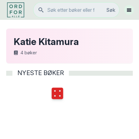
Søk
Søk
Vis 
Katie Kitamura
4
bøker
NYESTE BØKER
Terningkast
4