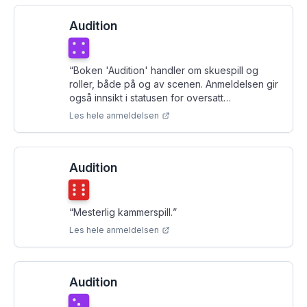
Audition
Terningkast
4
“
Boken 'Audition' handler om skuespill og
roller, både på og av scenen. Anmeldelsen gir
også innsikt i statusen for oversatt
skjønnlitteratur.
”
Les hele anmeldelsen
Audition
Terningkast
6
“
Mesterlig kammerspill.
”
Les hele anmeldelsen
Audition
Terningkast
3