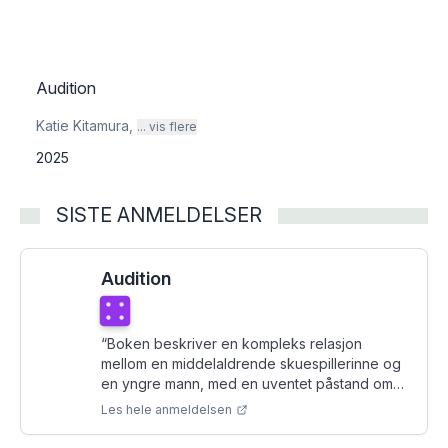
Audition
Katie Kitamura
,
... vis flere
2025
SISTE ANMELDELSER
Audition
Terningkast
4
“
Boken beskriver en kompleks relasjon
mellom en middelaldrende skuespillerinne og
en yngre mann, med en uventet påstand om
slektskap. Forvirringen bidrar til underliggende
Les hele anmeldelsen
ubehag.
”