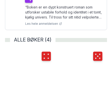
“
Boken er en dypt konstruert roman som
utforsker ustabile forhold og identitet i et tomt,
kjølig univers. Til tross for sitt nitid velpolerte
språk byr den på en litt for velkjent
Les hele anmeldelsen
menneskesyn.
”
ALLE BØKER (4)
Terningkast
4
Terningka