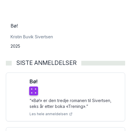
Bø!
Kristin Buvik Sivertsen
2025
SISTE ANMELDELSER
Bø!
Terningkast
4
“
«Bø!» er den tredje romanen til Sivertsen,
seks år etter boka «Trening».
”
Les hele anmeldelsen