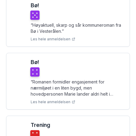
Bø!
Terningkast
5
“
Høyaktuell, skarp og sår kommuneroman fra
Bø i Vesterålen.
”
Les hele anmeldelsen
Bø!
Terningkast
4
“
Romanen formidler engasjement for
nærmiljøet i en liten bygd, men
hovedpersonen Marie lander aldri helt i
lokalsamfunnet.
”
Les hele anmeldelsen
Trening
Terningkast
4