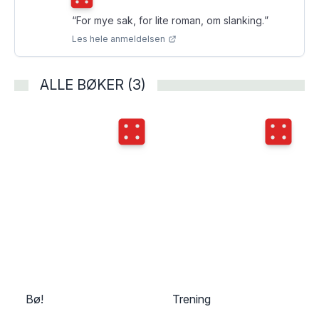
“
For mye sak, for lite roman, om slanking.
”
Les hele anmeldelsen
ALLE BØKER (3)
Terningkast
4
Terningka
Bø!
Trening