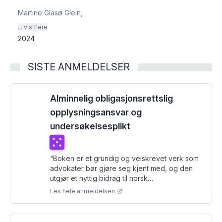
Martine Glasø Glein
,
... vis flere
2024
SISTE ANMELDELSER
Alminnelig obligasjonsrettslig
opplysningsansvar og
undersøkelsesplikt
Terningkast
5
“
Boken er et grundig og velskrevet verk som
advokater bør gjøre seg kjent med, og den
utgjør et nyttig bidrag til norsk
obligasjonsrettslig litteratur.
”
Les hele anmeldelsen