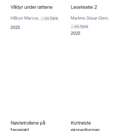
Villdyr under røttene
Leseteater 2
Håkon Marcus
,
Martine Glasø Glein
,
... vis flere
... vis flere
2025
2025
Nøstetrollene på
Kortreiste
fargejakt
ekspedisjoner