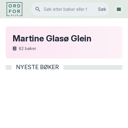
Søk
Søk
Vis 
Martine Glasø Glein
82
bøker
NYESTE BØKER