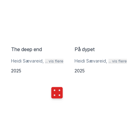
The deep end
På dypet
Heidi Sævareid
,
Heidi Sævareid
,
... vis flere
... vis flere
2025
2025
Terningkast
4