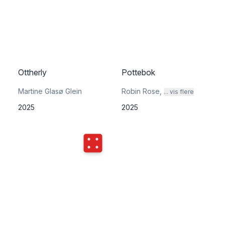
Ottherly
Pottebok
Martine Glasø Glein
Robin Rose
,
... vis flere
2025
2025
Terningkast
4