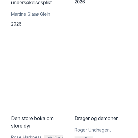
2026
undersøkelsesplikt
Martine Glasø Glein
2026
Den store boka om
Drager og demoner
store dyr
Roger Undhagen
,
Rose Harkness
,
... vis flere