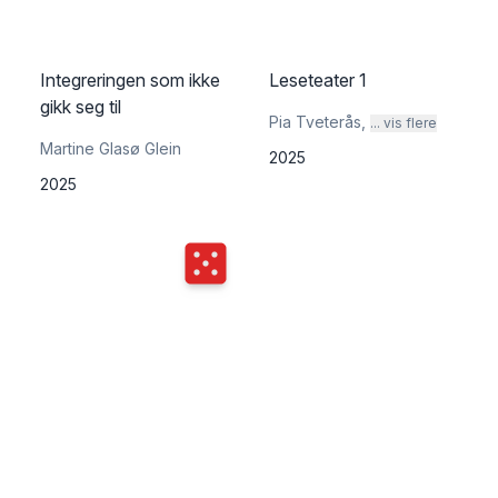
Integreringen som ikke
Leseteater 1
gikk seg til
Pia Tveterås
,
... vis flere
Martine Glasø Glein
2025
2025
Terningkast
5