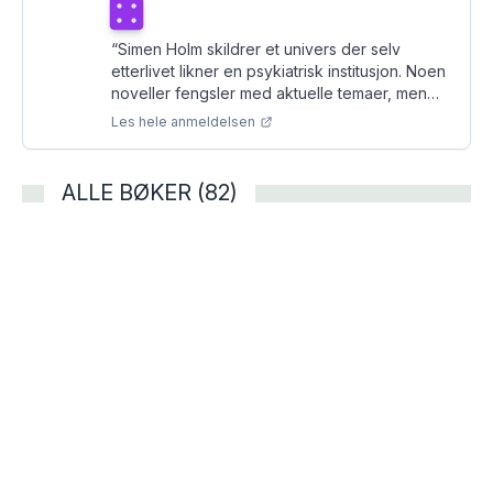
Terningkast
4
“
Simen Holm skildrer et univers der selv
etterlivet likner en psykiatrisk institusjon. Noen
noveller fengsler med aktuelle temaer, men
flere kunne dratt nytte av mer struktur.
”
Les hele anmeldelsen
ALLE BØKER (82)