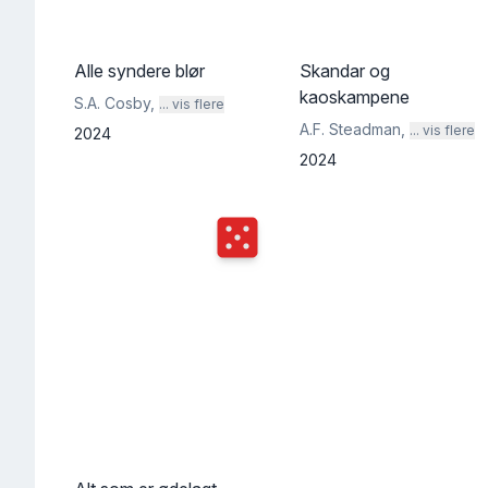
Alle syndere blør
Skandar og
kaoskampene
S.A. Cosby
,
... vis flere
A.F. Steadman
,
... vis flere
2024
2024
Terningkast
5