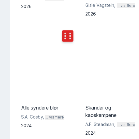
Gisle Vagstein
,
... vis flere
2026
2026
Terningkast
6
Alle syndere blør
Skandar og
kaoskampene
S.A. Cosby
,
... vis flere
A.F. Steadman
,
... vis flere
2024
2024