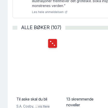
illustrasjoner fremhever det groteske. Boka inspi
monstrenes verden.
”
Les hele anmeldelsen
ALLE BØKER (107)
Terningkast
3
Til aske skal du bli
13 skremmende
noveller
S.A. Cosby
,
... vis flere