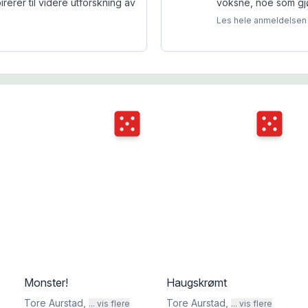
rerer til videre utforskning av
voksne, noe som gjø
Les hele anmeldelsen
Terningkast
5
Terningka
Monster!
Haugskrømt
Tore Aurstad
,
Tore Aurstad
,
... vis flere
... vis flere