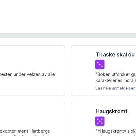
Til aske skal du 
Terningkast
3
 nesten under vekten av alle
“
Boken utforsker gr
karakterenes morals
Les hele anmeldelsen
Haugskrømt
Terningkast
5
nekdoter, mens Hartbergs
“
«Haugskrømt» sjok