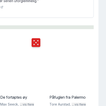
r serien uforglemmelig.
”
st
5
Terningkast
5
De fortaptes øy
Påfuglen fra Palermo
Max Seeck
,
Tore Aurstad
,
... vis flere
... vis flere