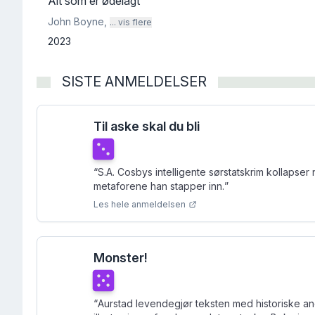
Alt som er ødelagt
John Boyne
,
... vis flere
2023
SISTE ANMELDELSER
Til aske skal du bli
Terningkast
3
“
S.A. Cosbys intelligente sørstatskrim kollapser
metaforene han stapper inn.
”
Les hele anmeldelsen
Monster!
Terningkast
5
“
Aurstad levendegjør teksten med historiske a