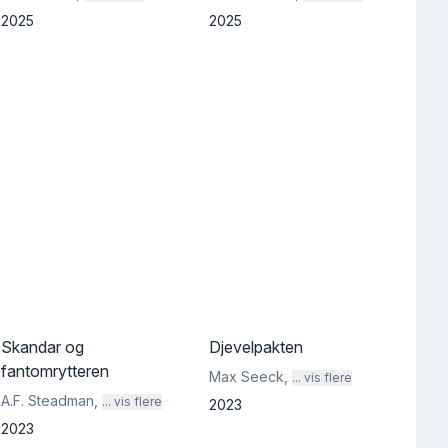
2025
2025
st
5
Skandar og
Djevelpakten
fantomrytteren
Max Seeck
,
... vis flere
A.F. Steadman
,
... vis flere
2023
2023