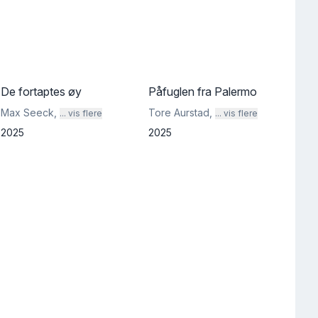
De fortaptes øy
Påfuglen fra Palermo
Max Seeck
,
Tore Aurstad
,
... vis flere
... vis flere
2025
2025
st
5