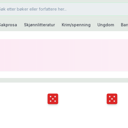
Sakprosa
Skjønnlitteratur
Krim/spenning
Ungdom
Bar
Terningkast
5
Terningka