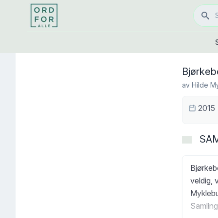
Bjørkeb
av
Hilde M
2015
SA
Bjørkeb
veldig, 
Myklebu
Samlinga