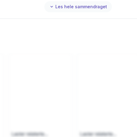
Les hele sammendraget
Laster relaterte...
Laster relaterte...