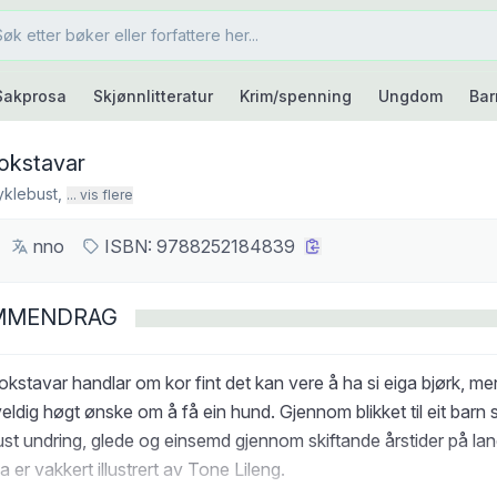
Sakprosa
Skjønnlitteratur
Krim/spenning
Ungdom
Bar
okstavar
yklebust
,
... vis flere
nno
ISBN:
9788252184839
MMENDRAG
okstavar handlar om kor fint det kan vere å ha si eiga bjørk, m
veldig høgt ønske om å få ein hund. Gjennom blikket til eit barn s
st undring, glede og einsemd gjennom skiftande årstider på lan
 er vakkert illustrert av Tone Lileng.