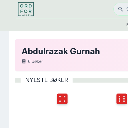
Abdulrazak Gurnah
6
bøker
NYESTE BØKER
Terningkast
4
Terni