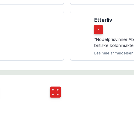
Etterliv
Terningkast
1
“
Nobelprisvinner Abd
britiske kolonimakt
Les hele anmeldelsen
ngkast
6
Terningkast
4