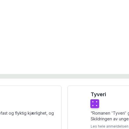
Tyveri
Terningkast
4
fast og flyktig kjærlighet, og
“
Romanen 'Tyveri' gi
Skildringen av ung
Les hele anmeldelsen