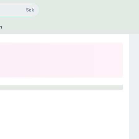
Søk
Søk
n