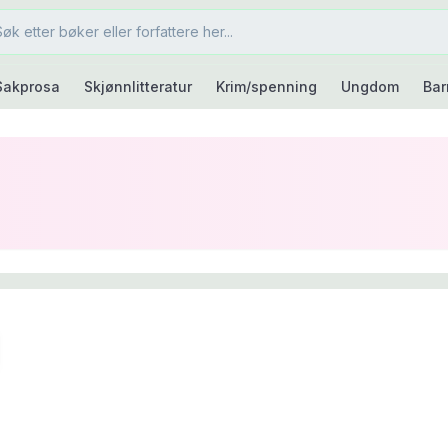
Sakprosa
Skjønnlitteratur
Krim/spenning
Ungdom
Bar
ngkast
6