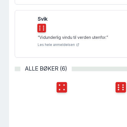
Svik
Terningkast
6
“
Vidunderlig vindu til verden utenfor.
”
Les hele anmeldelsen
ALLE BØKER (6)
Terningkast
4
Terni