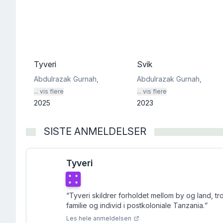
Tyveri
Svik
Abdulrazak Gurnah
,
Abdulrazak Gurnah
,
... vis flere
... vis flere
2025
2023
SISTE ANMELDELSER
Tyveri
Terningkast
4
“
Tyveri skildrer forholdet mellom by og land, tro
familie og individ i postkoloniale Tanzania.
”
Les hele anmeldelsen