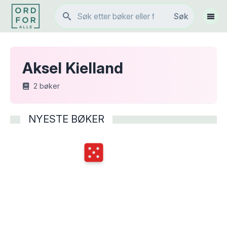
Søk
Søk
Vis 
Aksel Kielland
2
bøker
NYESTE BØKER
Terningkast
5