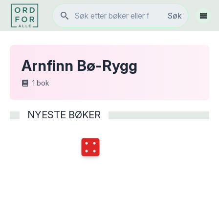
Søk
Søk
Vis 
Arnfinn Bø-Rygg
1
bok
NYESTE BØKER
Terningkast
4