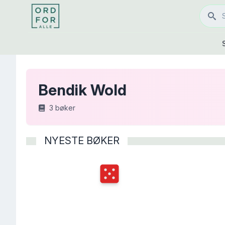
Bendik Wold
3
bøker
NYESTE BØKER
Terningkast
5