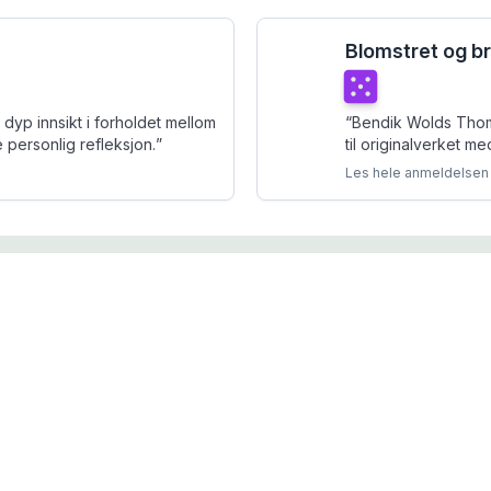
Blomstret og b
Terningkast
5
yp innsikt i forholdet mellom
“
Bendik Wolds Thoma
e personlig refleksjon.
”
til originalverket m
Les hele anmeldelsen