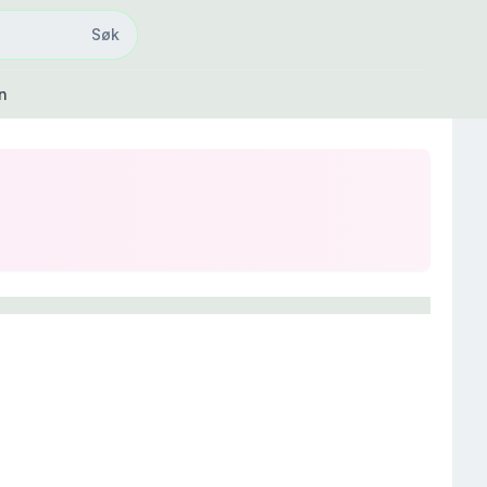
Søk
Søk
n