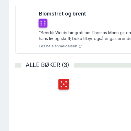
Blomstret og brent
Terningkast
6
“
Bendik Wolds biografi om Thomas Mann gir en d
hans liv og skrift; boka tilbyr også engasjerend
Les hele anmeldelsen
ALLE BØKER (3)
Terningkast
5