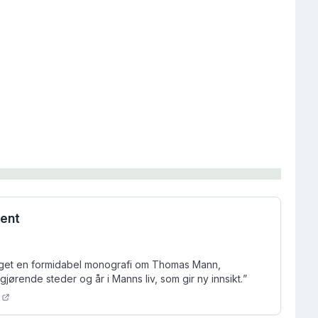
rent
aget en formidabel monografi om Thomas Mann,
vgjørende steder og år i Manns liv, som gir ny innsikt.
”