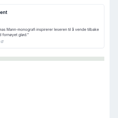
rent
s Mann-monografi inspirerer leseren til å vende tilbake
ed fornøyet glød.
”