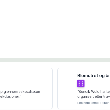
Blomstret og b
Terningkast
6
ap gjennom seksualiteten
“
Bendik Wold har l
ekulasjoner.
”
organisert etter ti a
Les hele anmeldelsen