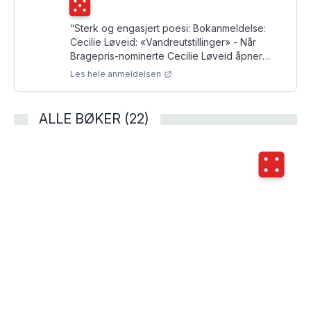
Terningkast
5
“
Sterk og engasjert poesi: Bokanmeldelse:
Cecilie Løveid: «Vandreutstillinger» - Når
Bragepris-nominerte Cecilie Løveid åpner
dørene til sitt poetiske galleri og tar oss med
Les hele anmeldelsen
på vandreutstillinger, er det bare å kaste seg
på!
”
ALLE BØKER (22)
Terningka