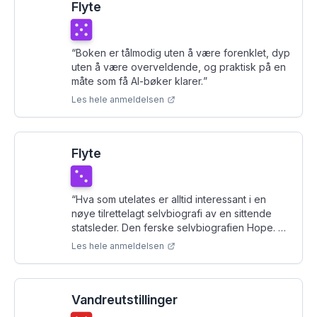
Flyte
Terningkast
5
“
Boken er tålmodig uten å være forenklet, dyp
uten å være overveldende, og praktisk på en
måte som få AI-bøker klarer.
”
Les hele anmeldelsen
Flyte
Terningkast
3
“
Hva som utelates er alltid interessant i en
nøye tilrettelagt selvbiografi av en sittende
statsleder. Den ferske selvbiografien Hope. An
Autobiography er intet unntak.
”
Les hele anmeldelsen
Vandreutstillinger