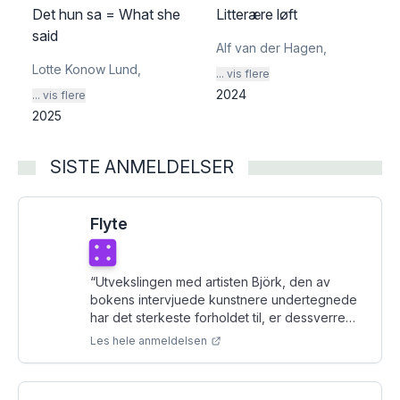
Det hun sa = What she
Litterære løft
said
Alf van der Hagen
,
Lotte Konow Lund
,
... vis flere
2024
... vis flere
2025
SISTE ANMELDELSER
Flyte
Terningkast
4
“
Utvekslingen med artisten Björk, den av
bokens intervjuede kunstnere undertegnede
har det sterkeste forholdet til, er dessverre
samlingens desidert svakeste.
”
Les hele anmeldelsen