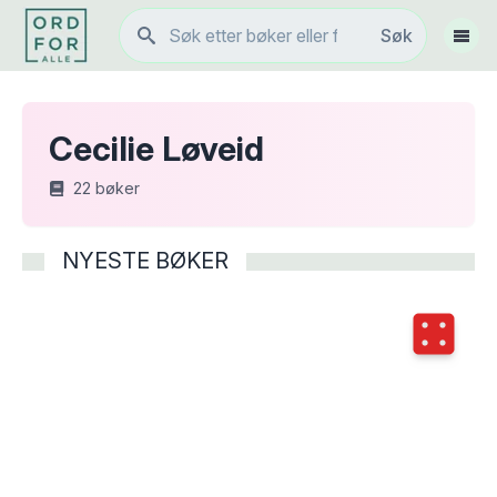
Søk
Søk
Vis 
Cecilie Løveid
22
bøker
NYESTE BØKER
Terningka