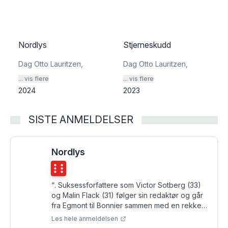
Nordlys
Stjerneskudd
Dag Otto Lauritzen
,
Dag Otto Lauritzen
,
... vis flere
... vis flere
2024
2023
SISTE ANMELDELSER
Nordlys
Terningkast
6
“
. Suksessforfattere som Victor Sotberg (33)
og Malin Flack (31) følger sin redaktør og går
fra Egmont til Bonnier sammen med en rekke
andre tegneserieskapere.
”
Les hele anmeldelsen