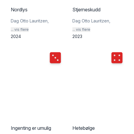
Nordlys
Stjerneskudd
Dag Otto Lauritzen
,
Dag Otto Lauritzen
,
... vis flere
... vis flere
2024
2023
Terningkast
3
Terningka
Ingenting er umulig
Hetebølge