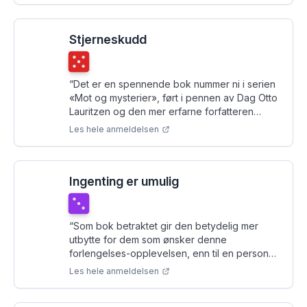
Stjerneskudd
Terningkast
5
“
Det er en spennende bok nummer ni i serien
«Mot og mysterier», ført i pennen av Dag Otto
Lauritzen og den mer erfarne forfatteren
Frode Eie Larsen. Selv ville jeg trillet
Les hele anmeldelsen
terningkast fire, men min sønn på åtte år, som
er midt i målgruppa for boka, mener det er en
femmer.
”
Ingenting er umulig
Terningkast
3
“
Som bok betraktet gir den betydelig mer
utbytte for dem som ønsker denne
forlengelses-opplevelsen, enn til en person
som ikke har sett et eneste program.
”
Les hele anmeldelsen