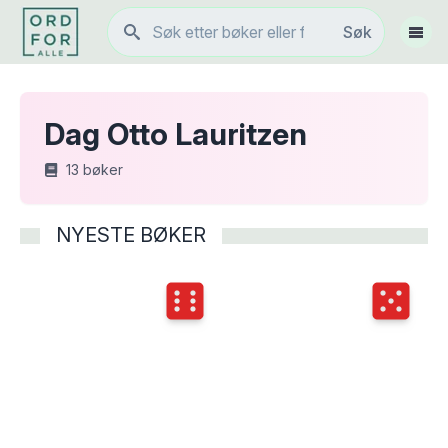
Søk
Søk
Vis 
Dag Otto Lauritzen
13
bøker
NYESTE BØKER
Terningkast
6
Terningka