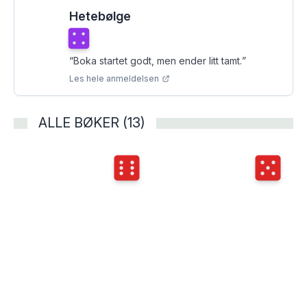
Hetebølge
Terningkast
4
“
Boka startet godt, men ender litt tamt.
”
Les hele anmeldelsen
ALLE BØKER (13)
Terningkast
6
Terningka