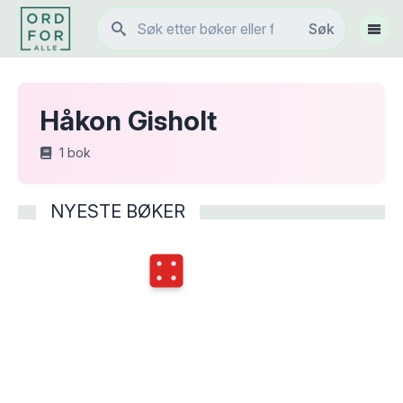
Søk
Søk
Vis 
Håkon Gisholt
1
bok
NYESTE BØKER
Terningkast
4