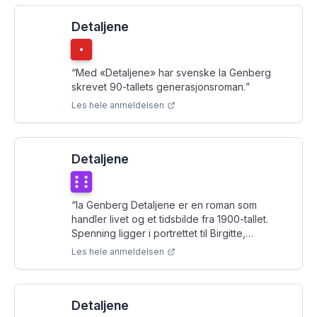
Detaljene
Terningkast
1
“
Med «Detaljene» har svenske Ia Genberg
skrevet 90-tallets generasjonsroman.
”
Les hele anmeldelsen
Detaljene
Terningkast
6
“
Ia Genberg Detaljene er en roman som
handler livet og et tidsbilde fra 1900-tallet.
Spenning ligger i portrettet til Birgitte,
fortellerens mor, Johanna og Niki som alle kan
Les hele anmeldelsen
bidra til å forme fortellerens liv.
”
Detaljene