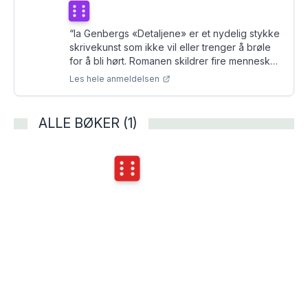
Terningkast
6
“
Ia Genbergs «Detaljene» er et nydelig stykke
skrivekunst som ikke vil eller trenger å brøle
for å bli hørt. Romanen skildrer fire mennesker
som har preget jeg-fortellerens liv, med en
Les hele anmeldelsen
interessant blanding av presisjon, detaljrikdom
og lidenskap.
”
ALLE BØKER (1)
Terningkast
6