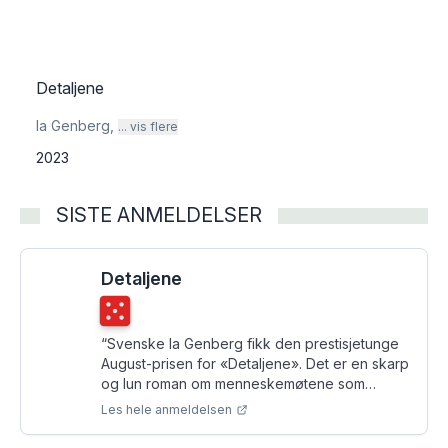
Detaljene
Ia Genberg
,
... vis flere
2023
SISTE ANMELDELSER
Detaljene
Terningkast
5
“
Svenske Ia Genberg fikk den prestisjetunge
August-prisen for «Detaljene». Det er en skarp
og lun roman om menneskemøtene som
former jeget.
”
Les hele anmeldelsen