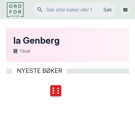
Søk
Søk
Vis 
Ia Genberg
1
bok
NYESTE BØKER
Terningkast
6