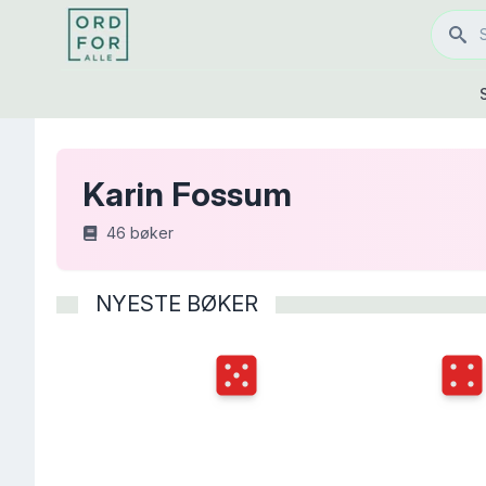
Karin Fossum
46
bøker
NYESTE BØKER
Terningkast
5
Terni