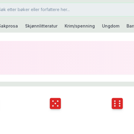
Sakprosa
Skjønnlitteratur
Krim/spenning
Ungdom
Bar
ngkast
4
Terningkast
5
Terningka