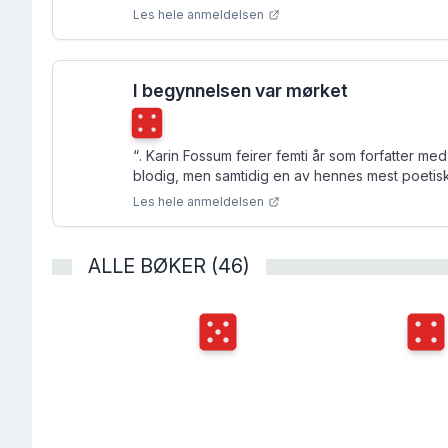
Les hele anmeldelsen
I begynnelsen var mørket
Terningkast
4
“
. Karin Fossum feirer femti år som forfatter me
blodig, men samtidig en av hennes mest poetis
Les hele anmeldelsen
ALLE BØKER (46)
Terningkast
5
Terni