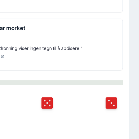
var mørket
dronning viser ingen tegn til å abdisere.
”
st
6
Terningkast
5
Terningkast
3