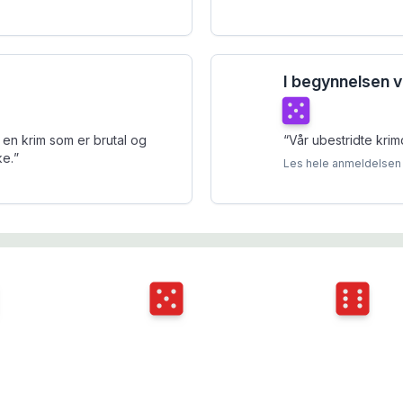
I begynnelsen 
Terningkast
5
d en krim som er brutal og
“
Vår ubestridte krim
ke.
”
Les hele anmeldelsen
ngkast
4
Terningkast
5
Terningka