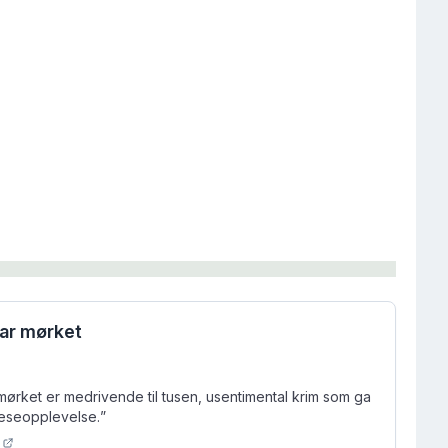
var mørket
mørket er medrivende til tusen, usentimental krim som ga
leseopplevelse.
”