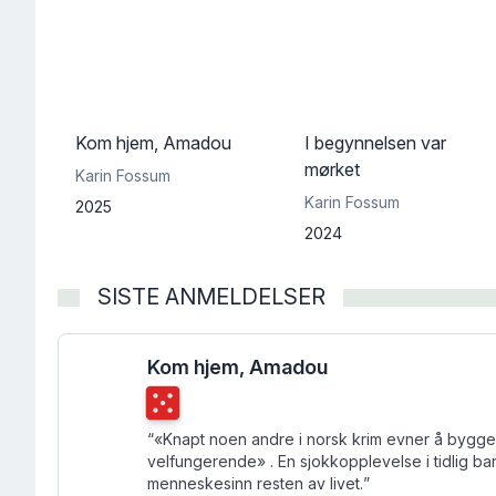
Kom hjem, Amadou
I begynnelsen var
mørket
Karin Fossum
Karin Fossum
2025
2024
SISTE ANMELDELSER
Kom hjem, Amadou
Terningkast
5
“
«Knapt noen andre i norsk krim evner å bygge
velfungerende» . En sjokkopplevelse i tidlig barndom kan prege et
menneskesinn resten av livet.
”