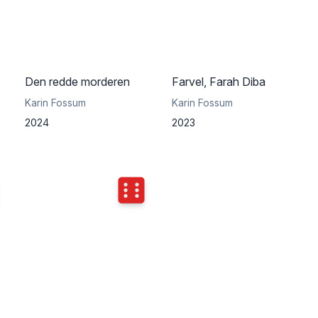
Den redde morderen
Farvel, Farah Diba
Karin Fossum
Karin Fossum
2024
2023
ngkast
4
Terningkast
6