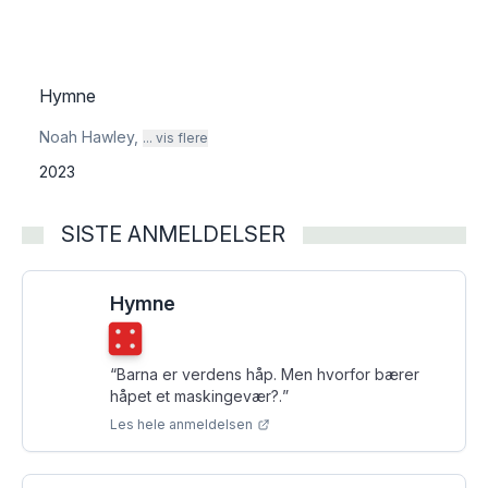
Hymne
Noah Hawley
,
... vis flere
2023
SISTE ANMELDELSER
Hymne
Terningkast
4
“
Barna er verdens håp. Men hvorfor bærer
håpet et maskin­gevær?.
”
Les hele anmeldelsen