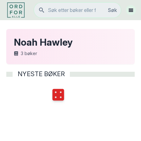
Søk
Søk
Vis 
Noah Hawley
3
bøker
NYESTE BØKER
Terningkast
4