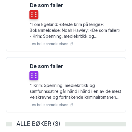
De som faller
Terningkast
6
“
Tom Egeland: «Beste krim på lenge»:
Bokanmeldelse: Noah Hawley: «De som faller»
- Krim: Spenning, mediekritikk og
samfunnssatire går hånd i hånd i en av de mest
Les hele anmeldelsen
velskrevne og forfriskende kriminalromanene
jeg har lest på lang tid.
”
De som faller
Terningkast
6
“
. Krim: Spenning, mediekritikk og
samfunnssatire går hånd i hånd i en av de mest
velskrevne og forfriskende kriminalromanene
jeg har lest på lang tid.
”
Les hele anmeldelsen
ALLE BØKER (3)