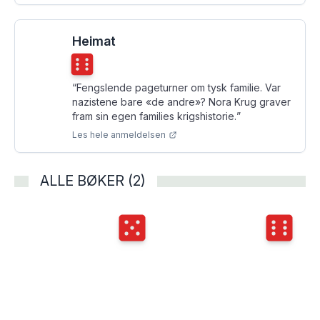
Heimat
Terningkast
6
“
Fengslende pageturner om tysk familie. Var
nazistene bare «de andre»? Nora Krug graver
fram sin egen families krigshistorie.
”
Les hele anmeldelsen
ALLE BØKER (2)
Terningkast
5
Terningka