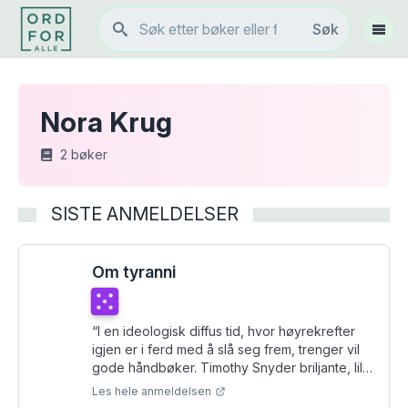
Søk
Søk
Vis 
Nora Krug
2
bøker
SISTE ANMELDELSER
Om tyranni
Terningkast
5
“
I en ideologisk diffus tid, hvor høyrekrefter
igjen er i ferd med å slå seg frem, trenger vil
gode håndbøker. Timothy Snyder briljante, lille
Om tyranni vitner om at klokskap og enkelhet
Les hele anmeldelsen
ikke er gjensidig ekskluderende.
”