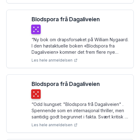
Blodspora frå Dagaliveien
Terningkast
5
“
Ny bok om drapsforsøket på William Nygaard.
I den høstaktuelle boken «Blodspora fra
Dagaliveien» kommer det frem flere nye
opplysninger om drapsforsøket på
Les hele anmeldelsen
forlagsdirektør William Nygaard, ifølge
Samlaget.
”
Blodspora frå Dagaliveien
Terningkast
5
“
Odd Isungset: "Blodspora frå Dagaliveien" .
Spennende som en internasjonal thriller, men
samtidig godt begrunnet i fakta. Svært kritisk til
politiets innsats. Og til feige, unnvikende
Les hele anmeldelsen
politikere og sløve journalister som ikke forsto
omfanget og betydningen av drapsforsøket i