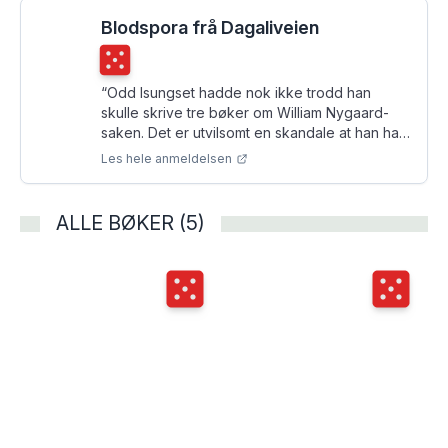
Dagaliveien. "Blodspora i Dagaliveien" er rett
og slett en fremragende bok.
Blodspora frå Dagaliveien
”
Terningkast
5
“
Odd Isungset hadde nok ikke trodd han
skulle skrive tre bøker om William Nygaard-
saken. Det er utvilsomt en skandale at han har
vært nødt til å gjøre det.
”
Les hele anmeldelsen
ALLE BØKER (5)
Terningkast
5
Terningka