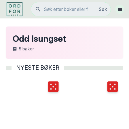
Søk
Søk
Vis 
Odd Isungset
5
bøker
NYESTE BØKER
Terningkast
5
Terningka