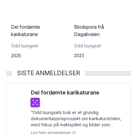
Dei fordømte
Blodspora frå
karikaturane
Dagaliveien
Odd Isungset
Odd Isungset
2025
2023
SISTE ANMELDELSER
Dei fordømte karikaturane
Terningkast
5
“
Odd Isungsets bok er et grundig
dokumentasjonsprosjekt om karikaturstriden,
med fokus på maktspillet og kilder som
memoarer og nedgraderte dokumenter.
”
Les hele anmeldelsen