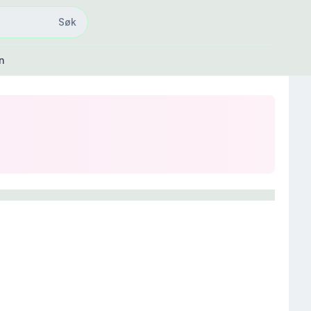
Søk
Søk
n