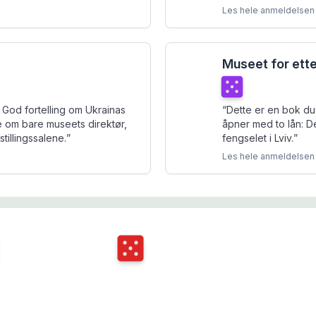
Les hele anmeldelsen
Museet for ett
Terningkast
5
God fortelling om Ukrainas
“
Dette er en bok du
e om bare museets direktør,
åpner med to lån: De
stillingssalene.
”
fengselet i Lviv.
”
Les hele anmeldelsen
ngkast
5
Terningkast
5