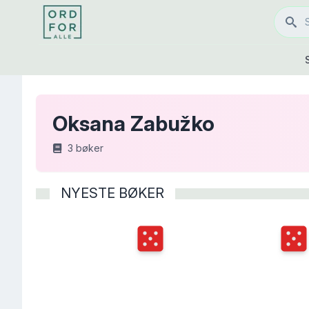
Oksana Zabužko
3
bøker
NYESTE BØKER
Terningkast
5
Terni