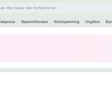
Sakprosa
Skjønnlitteratur
Krim/spenning
Ungdom
Bar
ngkast
5