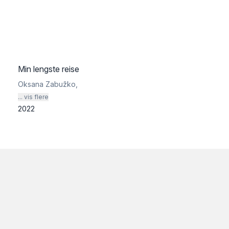
Min lengste reise
Oksana Zabužko
,
... vis flere
2022