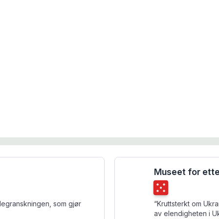
Museet for ett
Terningkast
5
elegranskningen, som gjør
“
Kruttsterkt om Ukra
av elendigheten i Uk