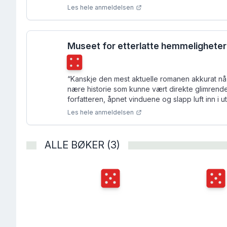
Les hele anmeldelsen
Museet for etterlatte hemmeligheter
Terningkast
4
“
Kanskje den mest aktuelle romanen akkurat nå 
nære historie som kunne vært direkte glimrend
forfatteren, åpnet vinduene og slapp luft inn i ut
Les hele anmeldelsen
ALLE BØKER (3)
Terningkast
5
Terni