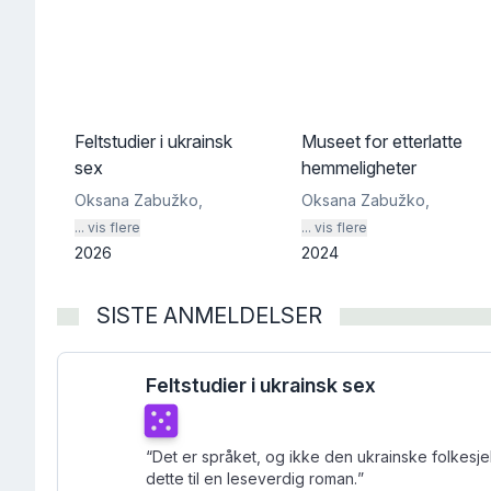
Feltstudier i ukrainsk
Museet for etterlatte
sex
hemmeligheter
Oksana Zabužko
,
Oksana Zabužko
,
... vis flere
... vis flere
2026
2024
SISTE ANMELDELSER
Feltstudier i ukrainsk sex
Terningkast
5
“
Det er språket, og ikke den ukrainske folkesj
dette til en leseverdig roman.
”